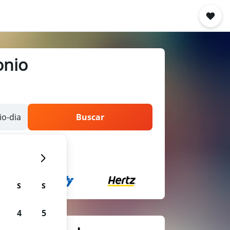
onio
o-dia
Buscar
S
S
4
5