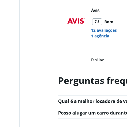
Avis
Bom
7,5
12 avaliações
1 agência
Dollar
1 agência
Perguntas freq
Budget
Qual é a melhor locadora de v
Aceitável
6,8
Posso alugar um carro duran
1 avaliação
1 agência