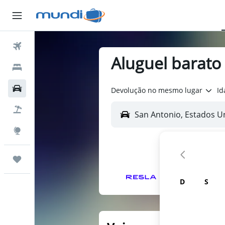
Passagens Aéreas
Aluguel barato
Hospedagens
Carros
Devolução no mesmo lugar
Id
Pacotes
Explore
Trips
D
S