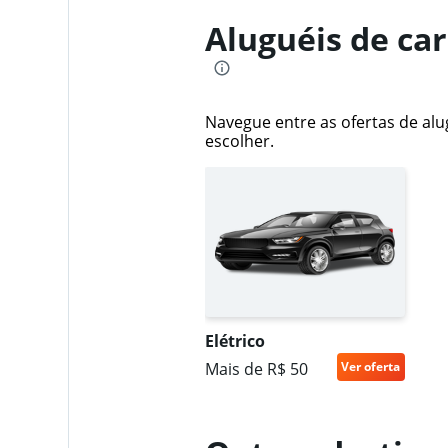
Aluguéis de ca
Sixt
1 agência
Navegue entre as ofertas de alu
escolher.
Thrifty
1 agência
Hertz
Elétrico
Mais de R$ 50
Ver oferta
Regular
5,3
13 avaliações
2 agências