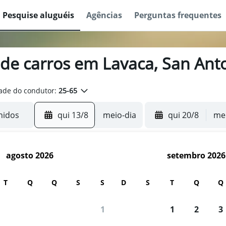
Pesquise aluguéis
Agências
Perguntas frequentes
 de carros em Lavaca, San Ant
ade do condutor:
25-65
qui 13/8
meio-dia
qui 20/8
mei
agosto 2026
setembro 2026
T
Q
Q
S
S
D
S
T
Q
Q
1
1
2
3