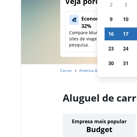
Veja porque nossos
2
3
Economize mais de
9
10
32%
Compare Mundi com outros
16
17
sites de viagens em uma única
pesquisa.
23
24
30
31
Carros
América do Norte
Estados Un
Aluguel de car
Empresa mais popular
Budget