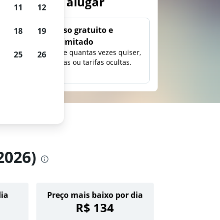
arros para alugar
11
12
Uso gratuito e
18
19
ilimitado
ção,
Pesquise quantas vezes quiser,
25
26
eço e
sem taxas ou tarifas ocultas.
2026)
dia
Preço mais baixo por dia
R$ 134