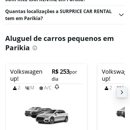
Quantas localizações a SURPRICE CAR RENTAL
tem em Parikia?
Aluguel de carros pequenos em
Parikia
Volkswagen
R$ 253
Volkswag
por
up!
up!
dia
2
M
A/C
2
M