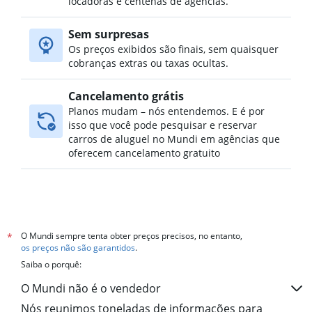
Aluguel de carros no Al Masif, Riad
locadoras e centenas de agências.
Aluguel de carros no Al Mohammadiyah, Riad
Sem surpresas
Aluguel de carros no Al Mughrizat, Riad
Os preços exibidos são finais, sem quaisquer
cobranças extras ou taxas ocultas.
Cancelamento grátis
Planos mudam – nós entendemos. E é por
isso que você pode pesquisar e reservar
carros de aluguel no Mundi em agências que
oferecem cancelamento gratuito
O Mundi sempre tenta obter preços precisos, no entanto,
*
os preços não são garantidos
.
Saiba o porquê:
O Mundi não é o vendedor
Nós reunimos toneladas de informações para