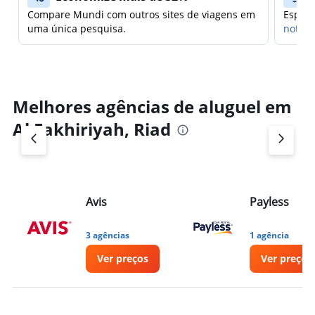
Compare Mundi com outros sites de viagens em
Espera
uma única pesquisa.
notifi
Melhores agências de aluguel em
Al Fakhiriyah, Riad
Avis
Payless
3 agências
1 agência
Ver preços
Ver preços