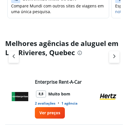
Compare Mundi com outros sites de viagens em
Espera
uma única pesquisa.
notifi
Melhores agências de aluguel em
Les Rivieres, Quebec
Enterprise Rent-A-Car
He
Muito bom
8,8
•
2 avaliações
1 agência
1 
Ver preços