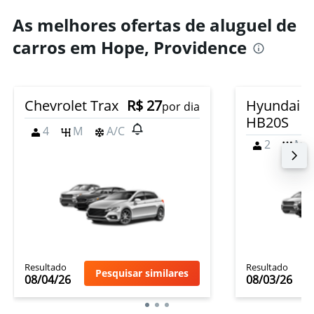
As melhores ofertas de aluguel de
carros em Hope, Providence
Chevrolet Trax
R$ 27
Hyundai
por dia
HB20S
4
M
A/C
2
M
Resultado
Resultado
Pesquisar similares
08/04/26
08/03/26