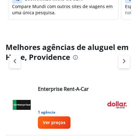
Compare Mundi com outros sites de viagens em
Espera
uma única pesquisa.
notifi
Melhores agências de aluguel em
Hope, Providence
Enterprise Rent-A-Car
Do
1 agência
1 
Ver preços