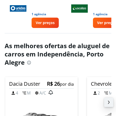
1 agência
1 agência
Ver preços
Ver preços
As melhores ofertas de aluguel de
carros em Independência, Porto
Alegre
Dacia Duster
R$ 26
Chevrolet
por dia
4
M
A/C
2
M