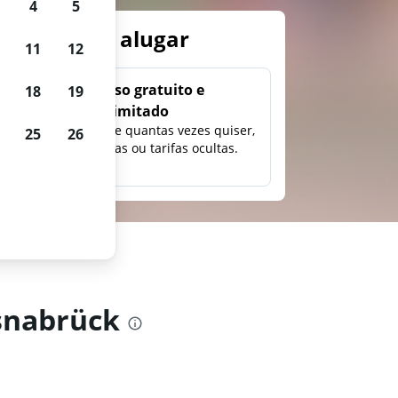
4
5
arros para alugar
11
12
Uso gratuito e
18
19
ilimitado
ção,
Pesquise quantas vezes quiser,
25
26
eço e
sem taxas ou tarifas ocultas.
snabrück