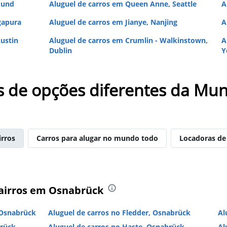
mund
Aluguel de carros em Queen Anne, Seattle
A
gapura
Aluguel de carros em Jianye, Nanjing
A
ustin
Aluguel de carros em Crumlin - Walkinstown,
A
Dublin
Y
s de opções diferentes da Mun
irros
Carros para alugar no mundo todo
Locadoras de
bairros em Osnabrück
 Osnabrück
Aluguel de carros no Fledder, Osnabrück
Al
brück
Aluguel de carros no Haste, Osnabrück
Al