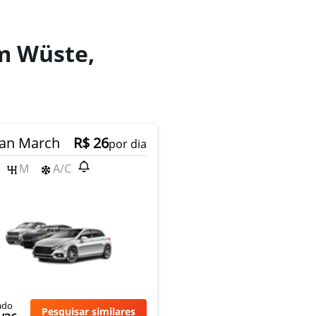
em Wüste,
an March
R$ 26
por dia
M
A/C
ado
Pesquisar similares