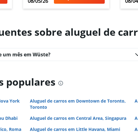
08/05/26
08/04
uentes sobre aluguel de ca
Ver preços
te um mês em Wüste?
s populares
Nova York
Aluguel de carros em Downtown de Toronto,
A
Toronto
bu Dhabi
Aluguel de carros em Central Area, Singapura
A
rico, Roma
Aluguel de carros em Little Havana, Miami
A