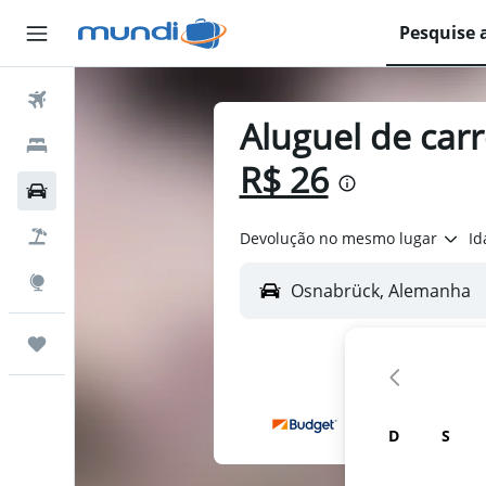
Pesquise 
Passagens Aéreas
Aluguel de car
Hospedagens
R$ 26
Carros
Pacotes
Devolução no mesmo lugar
Id
Explore
Trips
D
S