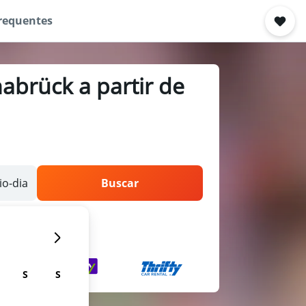
requentes
abrück a partir de
o-dia
Buscar
S
S