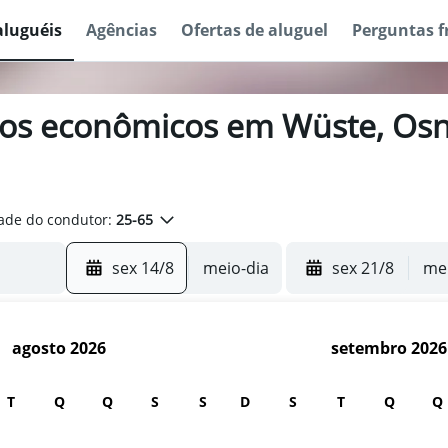
aluguéis
Agências
Ofertas de aluguel
Perguntas f
ros econômicos em Wüste, Osn
ade do condutor:
25-65
sex 14/8
meio-dia
sex 21/8
mei
agosto 2026
setembro 2026
T
Q
Q
S
S
D
S
T
Q
Q