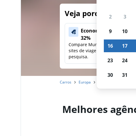
Veja porque nossos
2
3
Economize mais de
9
10
32%
Compare Mundi com outros
16
17
sites de viagens em uma única
pesquisa.
23
24
30
31
Carros
Europa
Alemanha
Osnabr
Melhores agênc