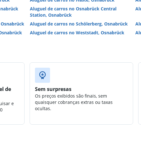
snabrück
Aluguel de carros no Osnabrück Central
Al
Station, Osnabrück
, Osnabrück
Aluguel de carros no Schölerberg, Osnabrück
Al
 Osnabrück
Aluguel de carros no Weststadt, Osnabrück
Al
el de
Sem surpresas
Os preços exibidos são finais, sem
quaisquer cobranças extras ou taxas
uisar e
ocultas.
00