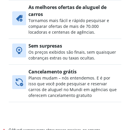
Aluguel de carros no Chesterfield Heights, Norfolk
As melhores ofertas de aluguel de
Aluguel de carros no Coleman Place / Sherwood Forest,
carros
Norfolk
Tornamos mais fácil e rápido pesquisar e
Aluguel de carros no Colonial Heights, Norfolk
comparar ofertas de mais de 70.000
Aluguel de carros no Colonial Place, Norfolk
locadoras e centenas de agências.
Aluguel de carros no Coronado / Inglenook Park, Norfolk
Sem surpresas
Aluguel de carros no Cottage Row Park, Norfolk
Os preços exibidos são finais, sem quaisquer
Aluguel de carros no Crown Point / River Oaks, Norfolk
cobranças extras ou taxas ocultas.
Aluguel de carros no Downtown, Norfolk
Aluguel de carros no Elizabeth Part / Glenrock / Newtown
Cancelamento grátis
South, Norfolk
Planos mudam – nós entendemos. E é por
isso que você pode pesquisar e reservar
carros de aluguel no Mundi em agências que
oferecem cancelamento gratuito
O Mundi sempre tenta obter preços precisos, no entanto,