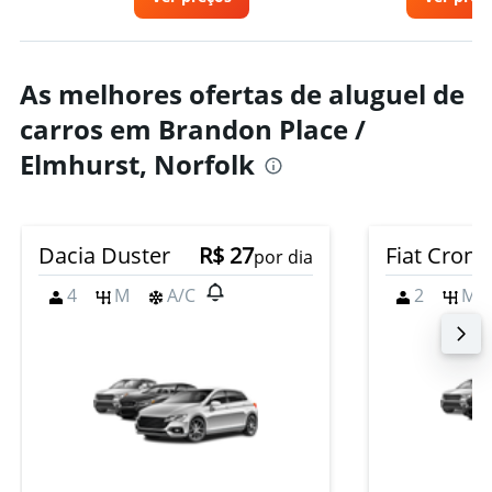
As melhores ofertas de aluguel de
carros em Brandon Place /
Elmhurst, Norfolk
Dacia Duster
R$ 27
Fiat Crono
por dia
4
M
A/C
2
M