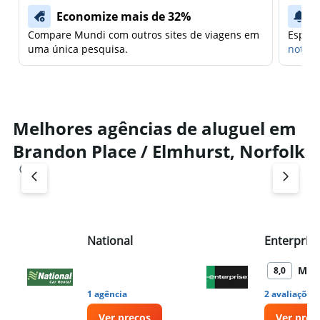
Economize mais de 32%
Compare Mundi com outros sites de viagens em
Espera
uma única pesquisa.
notifi
Melhores agências de aluguel em
Brandon Place / Elmhurst, Norfolk
National
Enterpris
Mui
8,0
1 agência
2 avaliações
Ver preços
Ver preç