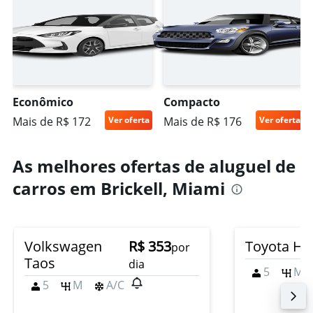
Econômico
Compacto
Mais de R$ 172
Ver oferta
Mais de R$ 176
Ver oferta
As melhores ofertas de aluguel de
carros em Brickell, Miami
Volkswagen
R$ 353
Toyota Hil
por
Taos
dia
5
M
5
M
A/C