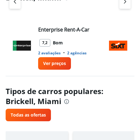
Enterprise Rent-A-Car
Si
Bom
7,2
•
2 avaliações
2 agências
1 
Ver preços
Tipos de carros populares:
Brickell, Miami
Todas as ofertas