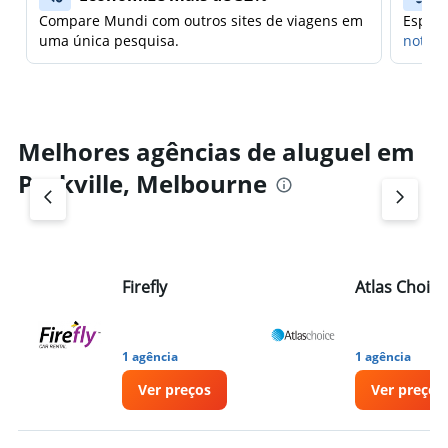
Compare Mundi com outros sites de viagens em
Espera
uma única pesquisa.
notifi
Melhores agências de aluguel em
Parkville, Melbourne
Firefly
Atlas Choice
1 agência
1 agência
Ver preços
Ver preços