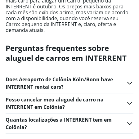
mais caro para alugar um Carro: pequeno da
chart
INTERRENT é outubro. Os preços mais baixos para
has
cada mês são exibidos acima, mas variam de acordo
1
com a disponibilidade, quando você reserva seu
Y
Carro: pequeno da INTERRENT e, claro, oferta e
axis
demanda atuais.
displaying
values.
Range:
Perguntas frequentes sobre
0
aluguel de carros em INTERRENT
to
1000.
Does Aeroporto de Colônia Köln/Bonn have
INTERRENT rental cars?
Posso cancelar meu aluguel de carro na
INTERRENT em Colônia?
Quantas localizações a INTERRENT tem em
Colônia?