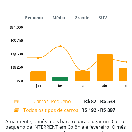
Pequeno
Médio
Grande
SUV
R$ 1.000
Combination
Chart
graphic.
chart
R$ 750
with
2
data
R$ 500
series.
R$ 250
The
chart
has
R$ 0
1
jan
fev
mar
abr
mai
End
of
X
interactive
axis
chart
Carros: Pequeno
R$ 82 - R$ 539
displaying
categories.
Todos os tipos de carros
R$ 192 - R$ 897
Range:
14
Atualmente, o mês mais barato para alugar um Carro:
categories.
pequeno da INTERRENT em Colônia é fevereiro. O mês
The