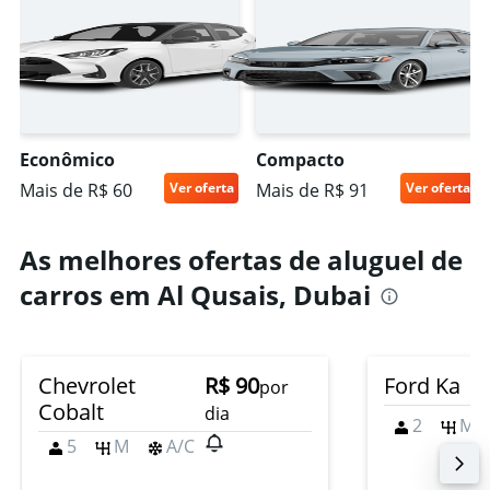
Econômico
Compacto
Mais de R$ 60
Ver oferta
Mais de R$ 91
Ver oferta
As melhores ofertas de aluguel de
carros em Al Qusais, Dubai
Chevrolet
R$ 90
Ford Ka
por
Cobalt
dia
2
M
5
M
A/C