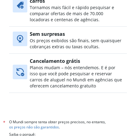
carros
Aluguel de carros no Podgórze Duchackie, Cracóvia
Tornamos mais fácil e rápido pesquisar e
Aluguel de carros no Prądnik Czerwony, Cracóvia
comparar ofertas de mais de 70.000
Aluguel de carros no Cidade Velha, Cracóvia
locadoras e centenas de agências.
Aluguel de carros no Stradom, Cracóvia
Sem surpresas
Aluguel de carros no Swoszowice, Cracóvia
Os preços exibidos são finais, sem quaisquer
cobranças extras ou taxas ocultas.
Cancelamento grátis
Planos mudam – nós entendemos. E é por
isso que você pode pesquisar e reservar
carros de aluguel no Mundi em agências que
oferecem cancelamento gratuito
O Mundi sempre tenta obter preços precisos, no entanto,
*
os preços não são garantidos
.
Saiba o porquê: