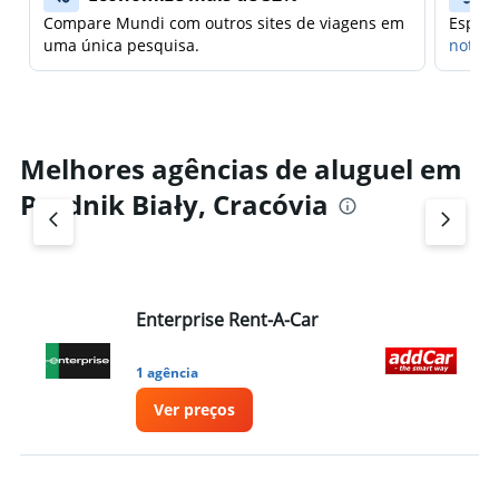
Compare Mundi com outros sites de viagens em
Espera
uma única pesquisa.
notifi
Melhores agências de aluguel em
Prądnik Biały, Cracóvia
Enterprise Rent-A-Car
A
1 agência
2 
Ver preços