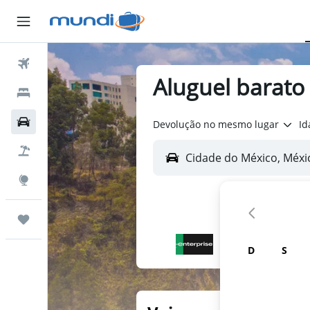
Passagens Aéreas
Aluguel barato
Hospedagens
Carros
Devolução no mesmo lugar
Id
Pacotes
Explore
Trips
D
S