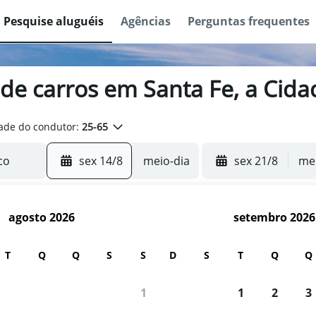
Pesquise aluguéis
Agências
Perguntas frequentes
 de carros em Santa Fe, a Cid
ade do condutor:
25-65
sex 14/8
meio-dia
sex 21/8
mei
agosto 2026
setembro 2026
T
Q
Q
S
S
D
S
T
Q
Q
1
1
2
3