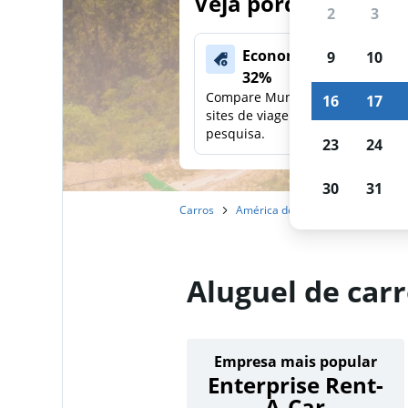
Veja porque nossos
2
3
Economize mais de
9
10
32%
Compare Mundi com outros
16
17
sites de viagens em uma única
pesquisa.
23
24
30
31
Carros
América do Norte
México
Aluguel de carr
Empresa mais popular
Enterprise Rent-
A-Car