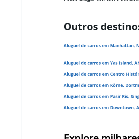
Payless
Outros destino
1 agência
Aluguel de carros em Manhattan, 
Dollar
Aluguel de carros em Yas Island, A
1 agência
Aluguel de carros em Centro Histó
Aluguel de carros em Körne, Dort
Alamo
Aluguel de carros em Pasir Ris, Sin
1 agência
Aluguel de carros em Downtown, A
Explore milhare