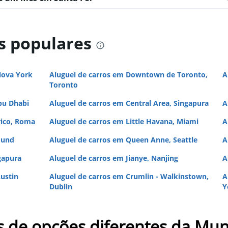
Ver preços
s populares
Nova York
Aluguel de carros em Downtown de Toronto,
A
Toronto
Ver preços
bu Dhabi
Aluguel de carros em Central Area, Singapura
A
rico, Roma
Aluguel de carros em Little Havana, Miami
A
mund
Aluguel de carros em Queen Anne, Seattle
A
Ver preços
gapura
Aluguel de carros em Jianye, Nanjing
A
ustin
Aluguel de carros em Crumlin - Walkinstown,
A
Dublin
Y
s de opções diferentes da Mun