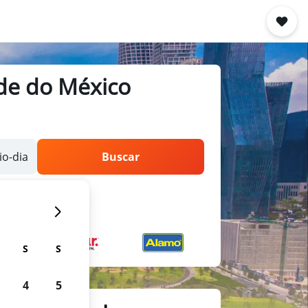
ade do México
o-dia
Buscar
S
S
4
5