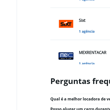
Sixt
1 agência
MEXRENTACAR
1 agência
Perguntas freq
GREEN MOTION
1 agência
Qual é a melhor locadora de v
Posso alugar um carro durant