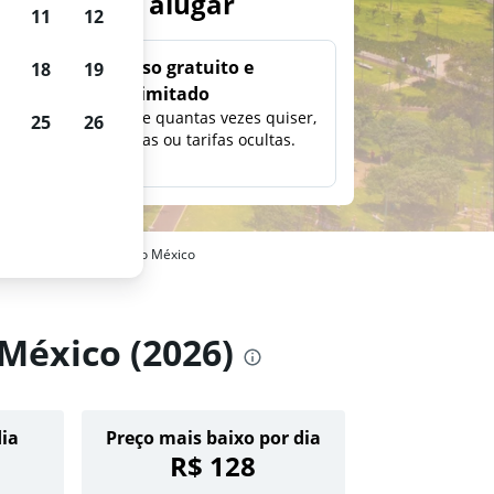
arros para alugar
11
12
Uso gratuito e
18
19
ilimitado
ção,
Pesquise quantas vezes quiser,
25
26
eço e
sem taxas ou tarifas ocultas.
s em Santa Fe, Cidade do México
 México (2026)
dia
Preço mais baixo por dia
R$ 128