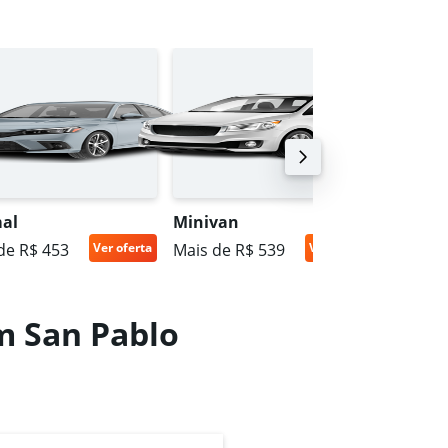
al
Minivan
SUV in
de R$ 453
Ver oferta
Mais de R$ 539
Ver oferta
Mais de
m San Pablo