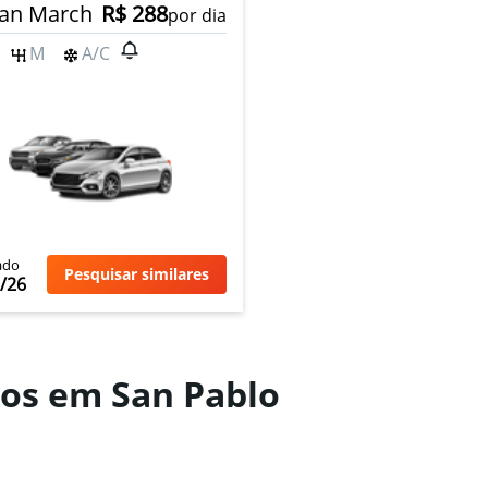
an March
R$ 288
por dia
M
A/C
ado
Pesquisar similares
/26
ros em San Pablo