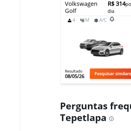
Volkswagen
R$ 314
po
Golf
dia
4
M
A/C
Resultado
Pesquisar similar
08/05/26
Perguntas freq
Tepetlapa