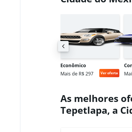
4 agências
Sunnycars
1 agência
UV standard
Econômico
Co
ais de R$ 578
Ver oferta
Mais de R$ 297
Ver oferta
Mai
As melhores of
Tepetlapa, a C