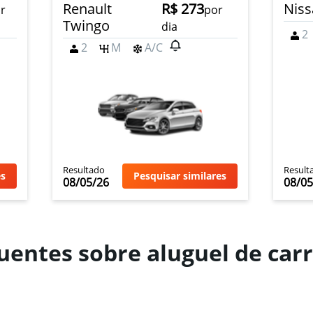
Renault
R$ 273
Niss
r
por
Twingo
dia
2
2
M
A/C
Resultado
Result
es
Pesquisar similares
08/05/26
08/05
uentes sobre aluguel de car