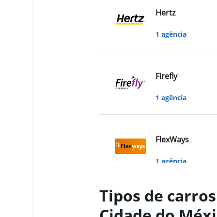
Hertz
1 agência
Firefly
1 agência
FlexWays
1 agência
Tipos de carros
Thrifty
Cidade do Méxi