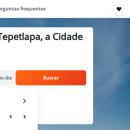
erguntas frequentes
Tepetlapa, a Cidade
o-dia
Buscar
S
S