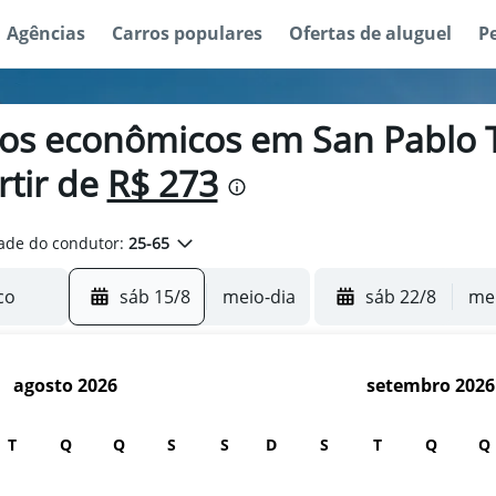
Agências
Carros populares
Ofertas de aluguel
P
ros econômicos em San Pablo 
rtir de
R$ 273
ade do condutor:
25-65
sáb 15/8
meio-dia
sáb 22/8
mei
agosto 2026
setembro 2026
T
Q
Q
S
S
D
S
T
Q
Q