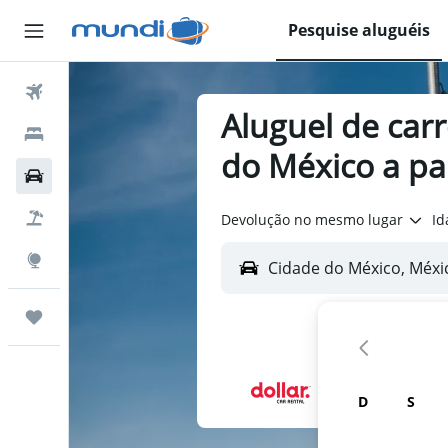
Pesquise aluguéis
Passagens Aéreas
Aluguel de car
Hospedagens
do México a pa
Carros
Pacotes
Devolução no mesmo lugar
Id
Explore
Trips
D
S