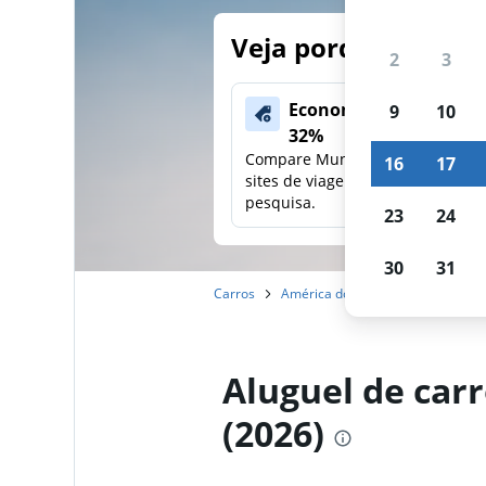
Veja porque nossos
2
3
Economize mais de
9
10
32%
Compare Mundi com outros
16
17
sites de viagens em uma única
pesquisa.
23
24
30
31
Carros
América do Norte
México
Aluguel de car
(2026)