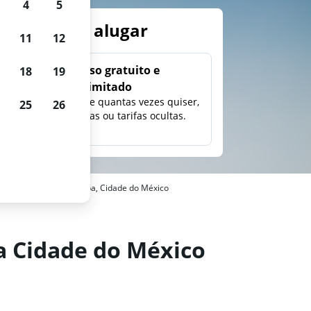
4
5
arros para alugar
11
12
Uso gratuito e
18
19
ilimitado
ção,
Pesquise quantas vezes quiser,
25
26
eço e
sem taxas ou tarifas ocultas.
s em San Pablo Tepetlapa, Cidade do México
a Cidade do México