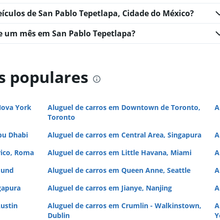
eículos de San Pablo Tepetlapa, Cidade do México?
e um mês em San Pablo Tepetlapa?
s populares
Nova York
Aluguel de carros em Downtown de Toronto,
A
Toronto
bu Dhabi
Aluguel de carros em Central Area, Singapura
A
rico, Roma
Aluguel de carros em Little Havana, Miami
A
mund
Aluguel de carros em Queen Anne, Seattle
A
gapura
Aluguel de carros em Jianye, Nanjing
A
ustin
Aluguel de carros em Crumlin - Walkinstown,
A
Dublin
Y