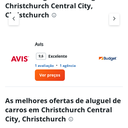
Christchurch Central City,
Christchurch
Avis
Bu
Excelente
9,6
•
1 avaliação
1 agência
1 
Ver preços
As melhores ofertas de aluguel de
carros em Christchurch Central
City, Christchurch