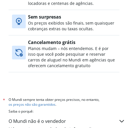
Aluguel de carros no Mcleans Island, Christchurch
locadoras e centenas de agências.
Aluguel de carros no Merivale, Christchurch
Sem surpresas
Aluguel de carros no New Brighton, Christchurch
Os preços exibidos são finais, sem quaisquer
cobranças extras ou taxas ocultas.
Cancelamento grátis
Planos mudam – nós entendemos. E é por
isso que você pode pesquisar e reservar
carros de aluguel no Mundi em agências que
oferecem cancelamento gratuito
O Mundi sempre tenta obter preços precisos, no entanto,
*
os preços não são garantidos
.
Saiba o porquê:
O Mundi não é o vendedor