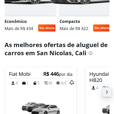
Econômico
Compacto
Mais de R$ 434
Ver oferta
Mais de R$ 422
Ver oferta
As melhores ofertas de aluguel de
carros em San Nicolas, Cali
Fiat Mobi
R$ 446
Hyundai
por dia
HB20
4
1
5
M
A/C
4
M