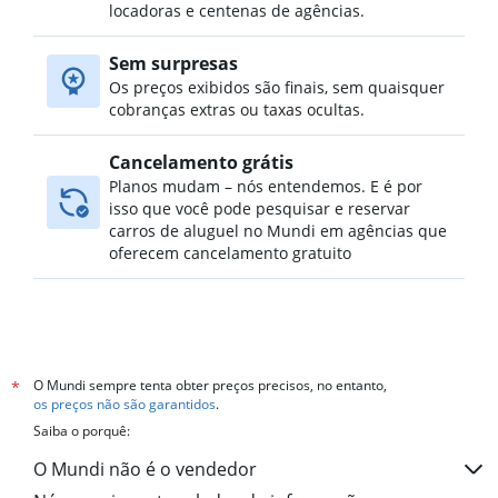
Aluguel de carros no Vilkpėdė, Vilnius
locadoras e centenas de agências.
Aluguel de carros no Viršuliškės, Vilnius
Sem surpresas
Aluguel de carros no Žirmūnai, Vilnius
Os preços exibidos são finais, sem quaisquer
Aluguel de carros no Žvėrynas, Vilnius
cobranças extras ou taxas ocultas.
Cancelamento grátis
Planos mudam – nós entendemos. E é por
isso que você pode pesquisar e reservar
carros de aluguel no Mundi em agências que
oferecem cancelamento gratuito
O Mundi sempre tenta obter preços precisos, no entanto,
*
os preços não são garantidos
.
Saiba o porquê:
O Mundi não é o vendedor