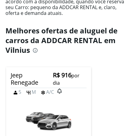
acordo com a disponibilidade, quando você reserva
Y
seu Carro: pequeno da ADDCAR RENTAL e, claro,
axis
oferta e demanda atuais.
displaying
values.
Range:
Melhores ofertas de aluguel de
0
carros da ADDCAR RENTAL em
to
600.
Vilnius
Jeep
R$ 916
por
Renegade
dia
5
M
A/C