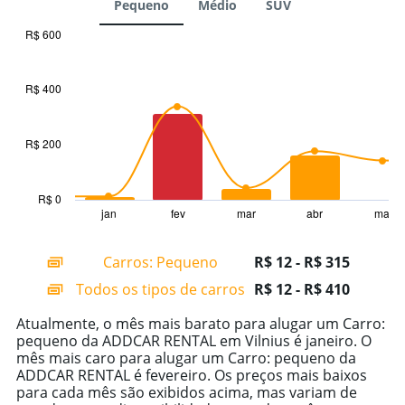
Pequeno
Médio
SUV
R$ 600
Combination
Chart
graphic.
chart
with
R$ 400
2
data
series.
R$ 200
The
chart
has
R$ 0
1
jan
fev
mar
abr
mai
End
of
X
interactive
axis
chart
Carros: Pequeno
R$ 12 - R$ 315
displaying
categories.
Todos os tipos de carros
R$ 12 - R$ 410
Range:
14
Atualmente, o mês mais barato para alugar um Carro:
categories.
pequeno da ADDCAR RENTAL em Vilnius é janeiro. O
The
mês mais caro para alugar um Carro: pequeno da
chart
ADDCAR RENTAL é fevereiro. Os preços mais baixos
has
para cada mês são exibidos acima, mas variam de
1