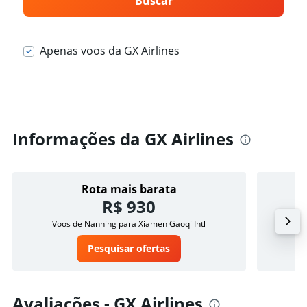
Buscar
Apenas voos da GX Airlines
Informações da GX Airlines
Rota mais barata
R$ 930
Voos de Nanning para Xiamen Gaoqi Intl
Voos 
Pesquisar ofertas
Avaliações - GX Airlines