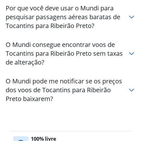
Por que você deve usar o Mundi para
pesquisar passagens aéreas baratas de
Tocantins para Ribeirão Preto?
O Mundi consegue encontrar voos de
Tocantins para Ribeirão Preto sem taxas
de alteração?
O Mundi pode me notificar se os preços
dos voos de Tocantins para Ribeirão
Preto baixarem?
100% livre