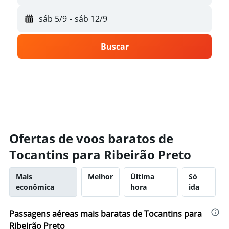
sáb 5/9
-
sáb 12/9
Buscar
Ofertas de voos baratos de
Tocantins para Ribeirão Preto
Mais
Melhor
Última
Só
econômica
hora
ida
Passagens aéreas mais baratas de Tocantins para
Ribeirão Preto