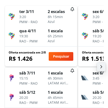
ter 3/11
sex 6/11
2 escalas
3:20
3:20
8h 15min
-
-
Azul
PMW
RAO
PMW
R
qua 4/11
sáb 5/1
1 escala
19:30
19:20
6h 25min
-
-
Azul
RAO
PMW
RAO
P
Oferta encontrada em 2/8
Oferta encontrad
Pesquisar
R$ 1.426
R$ 1.513
sáb 7/11
sex 6/11
1 escala
15:15
3:45
4h 30min
-
-
LATAM Airlines
PMW
RAO
PMW
R
sáb 5/12
sáb 5/1
1 escala
20:20
20:20
4h 45min
-
-
LATAM Airlines
RAO
PMW
RAO
P