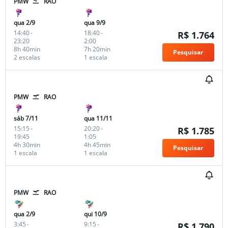
PMW
RAO
qua 2/9
qua 9/9
14:40
-
18:40
-
R$ 1.764
23:20
2:00
8h 40min
7h 20min
Pesquisar
2 escalas
1 escala
PMW
RAO
sáb 7/11
qua 11/11
15:15
-
20:20
-
R$ 1.785
19:45
1:05
4h 30min
4h 45min
Pesquisar
1 escala
1 escala
PMW
RAO
qua 2/9
qui 10/9
3:45
-
9:15
-
R$ 1.790