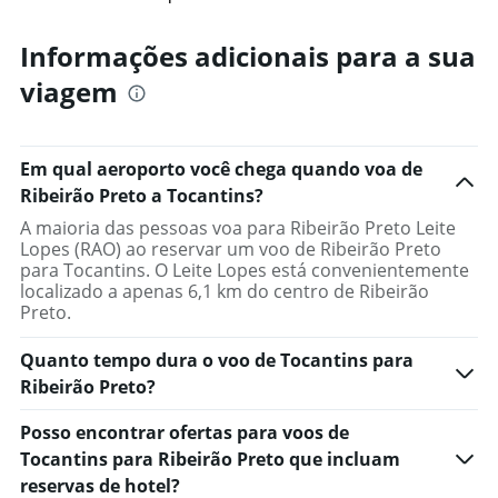
Informações adicionais para a sua
viagem
Em qual aeroporto você chega quando voa de
Ribeirão Preto a Tocantins?
A maioria das pessoas voa para Ribeirão Preto Leite
Lopes (RAO) ao reservar um voo de Ribeirão Preto
para Tocantins. O Leite Lopes está convenientemente
localizado a apenas 6,1 km do centro de Ribeirão
Preto.
Quanto tempo dura o voo de Tocantins para
Ribeirão Preto?
Posso encontrar ofertas para voos de
Tocantins para Ribeirão Preto que incluam
reservas de hotel?