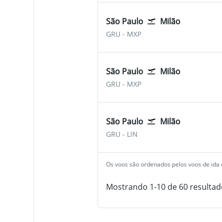
São Paulo
Milão
São Paulo-Guarulhos
Milão Malpensa
GRU
-
MXP
São Paulo
Milão
São Paulo-Guarulhos
Milão Malpensa
GRU
-
MXP
São Paulo
Milão
São Paulo-Guarulhos
Milão Linate
GRU
-
LIN
Os voos são ordenados pelos voos de ida e
Mostrando 1-10 de 60 resultad