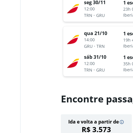
seg 30/11
1 es
12:00
23h 
-
Iberi
TRN
GRU
qua 21/10
1 es
14:00
19h 
-
Iberi
GRU
TRN
sáb 31/10
1 es
12:00
35h 
-
Iberi
TRN
GRU
Encontre passa
Ida e volta a partir de
R$ 3.573