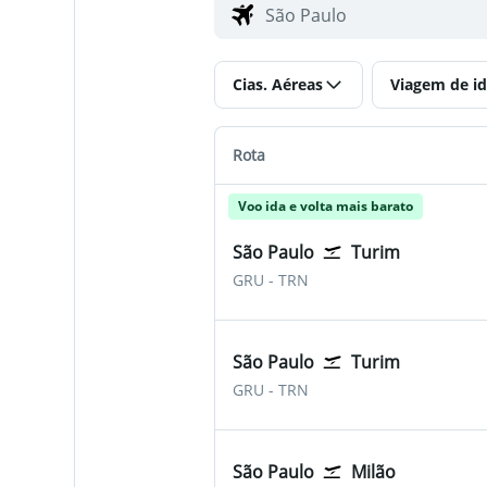
Cias. Aéreas
Viagem de id
Rota
Voo ida e volta mais barato
São Paulo
Turim
São Paulo-Guarulhos
Turim Citta Di Torino
GRU
-
TRN
São Paulo
Turim
São Paulo-Guarulhos
Turim Citta Di Torino
GRU
-
TRN
São Paulo
Milão