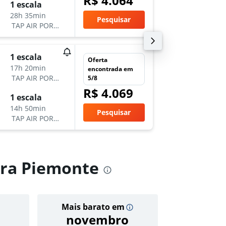
R$ 4.064
dom 23
1 escala
15:30
28h 35min
Pesquisar
-
TAP AIR PORTUGAL
LIN
GR
sáb 24/
1 escala
Oferta
19:20
17h 20min
encontrada em
-
TAP AIR PORTUGAL
5/8
GRU
M
R$ 4.069
qua 4/
1 escala
6:20
14h 50min
Pesquisar
-
TAP AIR PORTUGAL
MXP
G
ara Piemonte
Mais barato em
Preço
novembro
R$ 4