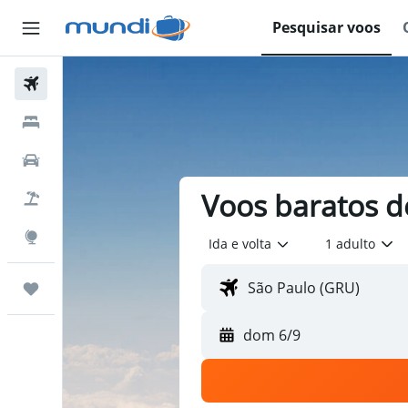
Pesquisar voos
Passagens Aéreas
Hospedagens
Carros
Voos baratos d
Pacotes
Explore
Ida e volta
1 adulto
Trips
dom 6/9