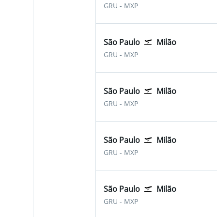
São Paulo-Guarulhos
Milão Malpensa
GRU
-
MXP
São Paulo
Milão
São Paulo-Guarulhos
Milão Malpensa
GRU
-
MXP
São Paulo
Milão
São Paulo-Guarulhos
Milão Malpensa
GRU
-
MXP
São Paulo
Milão
São Paulo-Guarulhos
Milão Malpensa
GRU
-
MXP
São Paulo
Milão
São Paulo-Guarulhos
Milão Malpensa
GRU
-
MXP