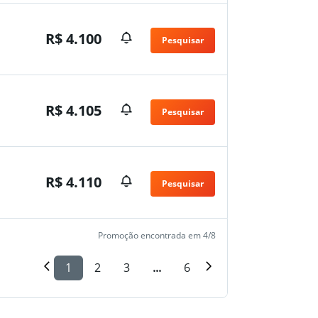
R$ 4.100
Pesquisar
n
R$ 4.105
Pesquisar
n
R$ 4.110
Pesquisar
n
Promoção encontrada em 4/8
1
2
3
...
6