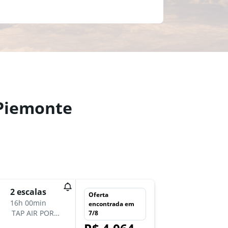
 Piemonte
seg 10/
2 escalas
Oferta
18:55
16h 00min
encontrada em
-
TAP AIR PORTUGAL
7/8
GRU
LI