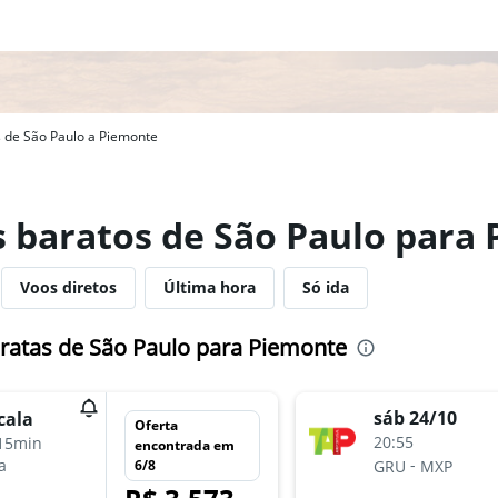
 de São Paulo a Piemonte
s baratos de São Paulo para
Voos diretos
Última hora
Só ida
ratas de São Paulo para Piemonte
sáb 24/10
cala
Oferta
20:55
15min
encontrada em
-
a
6/8
GRU
MXP