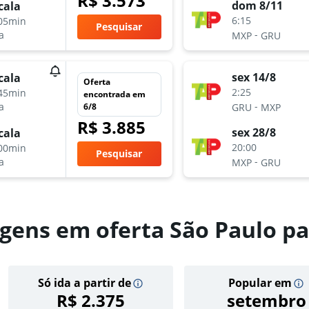
R$ 3.573
dom 8/11
cala
6:15
05min
Pesquisar
-
a
MXP
GRU
sex 14/8
cala
Oferta
2:25
45min
encontrada em
-
a
6/8
GRU
MXP
R$ 3.885
sex 28/8
cala
20:00
00min
Pesquisar
-
a
MXP
GRU
gens em oferta São Paulo p
Só ida a partir de
Popular em
R$ 2.375
setembro