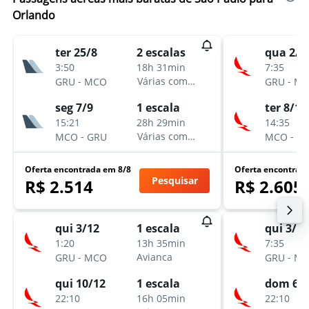
Orlando
ter 25/8
qua 2/1
2 escalas
3:50
7:35
18h 31min
-
-
Várias companhias aéreas
GRU
MCO
GRU
MC
seg 7/9
ter 8/12
1 escala
15:21
14:35
28h 29min
-
-
Várias companhias aéreas
MCO
GRU
MCO
G
Oferta encontrada em 8/8
Oferta encontrad
Pesquisar
R$ 2.514
R$ 2.605
qui 3/12
qui 3/12
1 escala
1:20
7:35
13h 35min
-
-
Avianca
GRU
MCO
GRU
MC
qui 10/12
dom 6/
1 escala
22:10
22:10
16h 05min