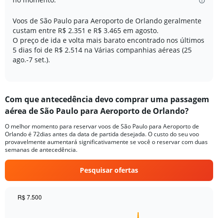
has
1
Voos de São Paulo para Aeroporto de Orlando geralmente
Y
custam entre R$ 2.351 e R$ 3.465 em agosto.
axis
O preço de ida e volta mais barato encontrado nos últimos
displaying
5 dias foi de R$ 2.514 na Várias companhias aéreas (25
Number
of
ago.-7 set.).
flights.
Range:
0
to
Com que antecedência devo comprar uma passagem
15.
aérea de São Paulo para Aeroporto de Orlando?
O melhor momento para reservar voos de São Paulo para Aeroporto de
Orlando é 72dias antes da data de partida desejada. O custo do seu voo
provavelmente aumentará significativamente se você o reservar com duas
semanas de antecedência.
Pesquisar ofertas
R$ 7.500
Chart
Chart
graphic.
with