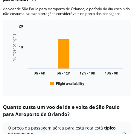
categories.
Ao voar de São Paulo para Aeroporto de Orlando, o período do dia escolhido
The
não costuma causar alterações consideráveis no preço das passagens.
chart
has
20
1
Bar
Y
Chart
Number of flights
graphic.
chart
axis
with
displaying
6
10
values.
bars.
Range:
0
The
to
chart
6000.
0h - 6h
6h - 12h
12h - 18h
18h - 0h
has
1
Flight availability
X
End
of
axis
interactive
displaying
chart
categories.
Quanto custa um voo de ida e volta de São Paulo
Range:
para Aeroporto de Orlando?
6
categories.
The
O preço da passagem aérea para esta rota está
típico
chart
no momento.