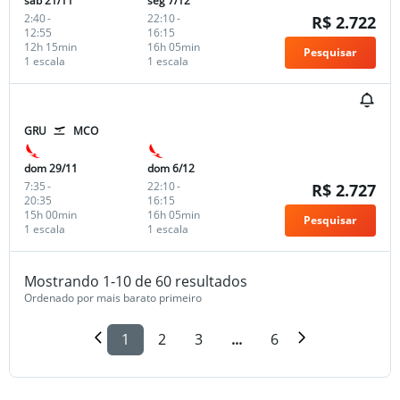
sáb 21/11
seg 7/12
2:40
-
22:10
-
R$ 2.722
12:55
16:15
12h 15min
16h 05min
Pesquisar
1 escala
1 escala
GRU
MCO
dom 29/11
dom 6/12
7:35
-
22:10
-
R$ 2.727
20:35
16:15
15h 00min
16h 05min
Pesquisar
1 escala
1 escala
Mostrando 1-10 de 60 resultados
Ordenado por mais barato primeiro
1
2
3
...
6