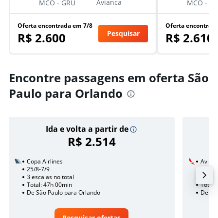
-
-
Avianca
MCO
GRU
MCO
G
Oferta encontrada em 7/8
Oferta encontrad
Pesquisar
R$ 2.600
R$ 2.610
Encontre passagens em oferta São
Paulo para Orlando
Ida e volta a partir de
R$ 2.514
Copa Airlines
Avian
25/8-7/9
3/12
3 escalas no total
2 esca
Total: 47h 00min
Total:
De São Paulo para Orlando
De São
Pesquisar ofertas