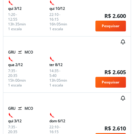
qui 3/12
qui 10/12
1:20
-
22:10
-
R$ 2.600
12:55
16:15
13h 35min
16h 05min
Pesquisar
1 escala
1 escala
GRU
MCO
qua 2/12
ter 8/12
7:35
-
14:35
-
R$ 2.605
20:35
5:40
15h 00min
13h 05min
Pesquisar
1 escala
1 escala
GRU
MCO
qui 3/12
dom 6/12
7:35
-
22:10
-
R$ 2.610
20:35
16:15