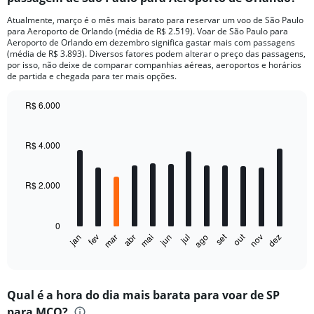
Atualmente, março é o mês mais barato para reservar um voo de São Paulo
para Aeroporto de Orlando (média de R$ 2.519). Voar de São Paulo para
Aeroporto de Orlando em dezembro significa gastar mais com passagens
(média de R$ 3.893). Diversos fatores podem alterar o preço das passagens,
por isso, não deixe de comparar companhias aéreas, aeroportos e horários
de partida e chegada para ter mais opções.
R$ 6.000
Bar
Chart
graphic.
chart
with
R$ 4.000
12
bars.
R$ 2.000
The
chart
has
0
1
out
set
fev
mai
ago
nov
jan
abr
jul
mar
jun
dez
X
End
of
axis
interactive
displaying
chart
categories.
Qual é a hora do dia mais barata para voar de SP
Range:
para MCO?
12