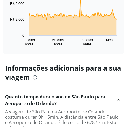
91
R$ 5.000
data
points.
R$ 2.500
The
chart
has
0
1
90 dias
60 dias
30 dias
Mes…
antes
antes
antes
X
End
of
axis
interactive
displaying
chart
categories.
Range:
Informações adicionais para a sua
91
viagem
categories.
The
chart
has
Quanto tempo dura o voo de São Paulo para
1
Aeroporto de Orlando?
Y
axis
A viagem de São Paulo a Aeroporto de Orlando
displaying
costuma durar 9h 15min. A distância entre São Paulo
values.
e Aeroporto de Orlando é de cerca de 6787 km. Esta
Range: