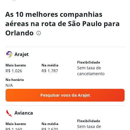
Aluguel de carros em Cidade do Panamá
As 10 melhores companhias
Hotéis em Orlando
aéreas na rota de São Paulo para
Hotéis em Miami
Orlando
Hotéis em Key West
Hotéis em Fort Lauderdale
Hotéis em Miami Beach
Arajet
Hotéis em Panama City Beach
Flexibilidade
Hotéis em Tampa
Mais barato
Na média
Sem taxa de
R$ 1.026
R$ 1.787
Hotéis em Clearwater Beach
cancelamento
Hotéis em Destin
No horário
N/A
Hotéis em Lake Buena Vista
Pesquisar voos da Arajet
Hotéis em Daytona Beach
Hotéis em St. Augustine
Avianca
Flexibilidade
Mais barato
Na média
Sem taxa de
R$ 1.160
R$ 2.670