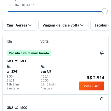
R$ 1.567 - R$ 4.127
Cias. Aéreas
Viagem de ida e volta
Escalas
Ida
Volta
Voo ida e volta mais barato
GRU
MCO
ter 25/8
seg 7/9
3:50
-
15:21
-
R$ 2.514
21:21
20:50
18h 31min
28h 29min
Pesquisar
2 escalas
1 escala
GRU
MCO