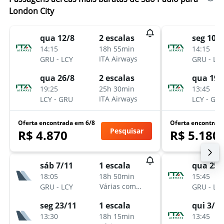
London City
qua 12/8
seg 10/8
2 escalas
14:15
14:15
18h 55min
-
-
ITA Airways
GRU
LCY
GRU
LC
qua 26/8
qua 19/
2 escalas
19:25
13:45
25h 30min
-
-
ITA Airways
LCY
GRU
LCY
GR
Oferta encontrada em 6/8
Oferta encontrad
Pesquisar
R$ 4.870
R$ 5.180
sáb 7/11
qua 25/
1 escala
18:05
15:45
18h 50min
-
-
Várias companhias aéreas
GRU
LCY
GRU
LC
seg 23/11
qui 3/12
1 escala
13:30
13:45
18h 15min