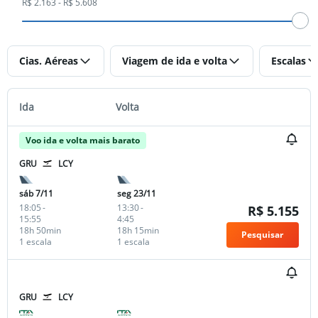
R$ 2.163 - R$ 5.608
Cias. Aéreas
Viagem de ida e volta
Escalas
Ida
Volta
Voo ida e volta mais barato
GRU
LCY
sáb 7/11
seg 23/11
18:05
-
13:30
-
R$ 5.155
15:55
4:45
18h 50min
18h 15min
Pesquisar
1 escala
1 escala
GRU
LCY