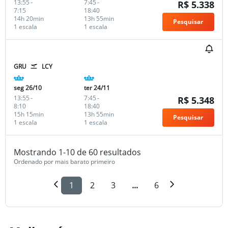
13:55
-
7:45
-
R$ 5.338
7:15
18:40
14h 20min
13h 55min
Pesquisar
1 escala
1 escala
GRU
LCY
seg 26/10
ter 24/11
13:55
-
7:45
-
R$ 5.348
8:10
18:40
15h 15min
13h 55min
Pesquisar
1 escala
1 escala
Mostrando 1-10 de 60 resultados
Ordenado por mais barato primeiro
1
2
3
...
6