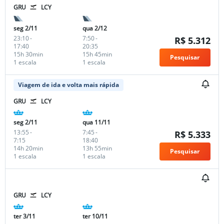
GRU
LCY
seg 2/11
qua 2/12
23:10
-
7:50
-
R$ 5.312
17:40
20:35
15h 30min
15h 45min
Pesquisar
1 escala
1 escala
Viagem de ida e volta mais rápida
GRU
LCY
seg 2/11
qua 11/11
13:55
-
7:45
-
R$ 5.333
7:15
18:40
14h 20min
13h 55min
Pesquisar
1 escala
1 escala
GRU
LCY
ter 3/11
ter 10/11