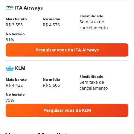
Hotéis em Southampton
ITA Airways
Hotéis em Birmingham
Flexibilidade
Hotéis em Bath
Mais barato
Na média
Sem taxa de
R$ 3.553
R$ 4.576
Hotéis em York
cancelamento
Hotéis em Brighton
No horário
81%
Hotéis em Cambridge
Pesquisar voos da ITA Airways
Hotéis em Bristol
Hotéis em Leeds
KLM
Flexibilidade
Mais barato
Na média
Sem taxa de
R$ 4.422
R$ 5.606
cancelamento
No horário
75%
Pesquisar voos da KLM