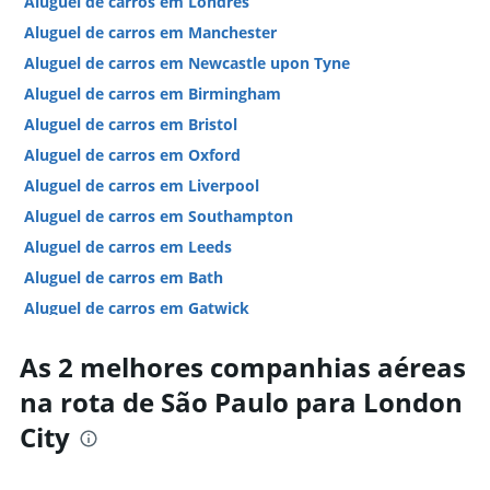
Aluguel de carros em Londres
Aluguel de carros em Manchester
Aluguel de carros em Newcastle upon Tyne
Aluguel de carros em Birmingham
Aluguel de carros em Bristol
Aluguel de carros em Oxford
Aluguel de carros em Liverpool
Aluguel de carros em Southampton
Aluguel de carros em Leeds
Aluguel de carros em Bath
Aluguel de carros em Gatwick
Aluguel de carros em York
As 2 melhores companhias aéreas
Hotéis em Londres
na rota de São Paulo para London
Hotéis em Manchester
City
Hotéis em Liverpool
Hotéis em Oxford