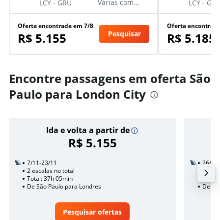
-
-
Várias companhias aéreas
LCY
GRU
LCY
GR
Oferta encontrada em 7/8
Oferta encontrad
Pesquisar
R$ 5.155
R$ 5.185
Encontre passagens em oferta São
Paulo para London City
Ida e volta a partir de
R$ 5.155
7/11-23/11
26/10
2 escalas no total
1 esca
Total: 37h 05min
Total:
De São Paulo para Londres
De São
Pesquisar ofertas