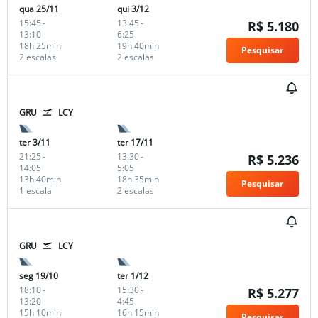
qua 25/11
qui 3/12
15:45
-
13:45
-
R$ 5.180
13:10
6:25
18h 25min
19h 40min
Pesquisar
2 escalas
2 escalas
GRU
LCY
ter 3/11
ter 17/11
21:25
-
13:30
-
R$ 5.236
14:05
5:05
13h 40min
18h 35min
Pesquisar
1 escala
2 escalas
GRU
LCY
seg 19/10
ter 1/12
18:10
-
15:30
-
R$ 5.277
13:20
4:45
15h 10min
16h 15min
Pesquisar