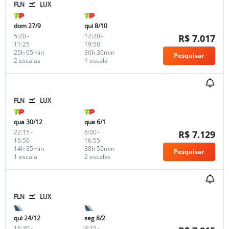
FLN
LUX
dom 27/9
qui 8/10
5:20
-
12:20
-
R$ 7.017
11:25
19:50
25h 05min
36h 30min
Pesquisar
2 escalas
1 escala
FLN
LUX
qua 30/12
qua 6/1
22:15
-
6:00
-
R$ 7.129
16:50
16:55
14h 35min
38h 55min
Pesquisar
1 escala
2 escalas
FLN
LUX
qui 24/12
seg 8/2
16:30
-
9:15
-