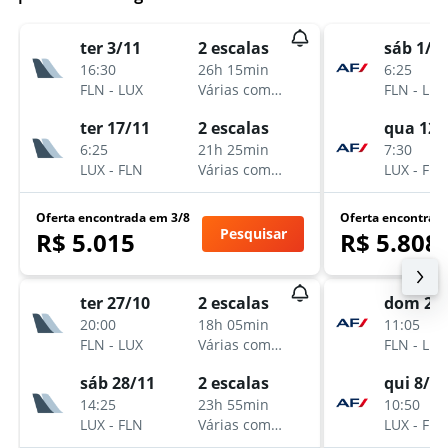
ter 3/11
2 escalas
sáb 1/8
16:30
26h 15min
6:25
FLN
-
LUX
Várias companhias aéreas
FLN
-
LUX
ter 17/11
2 escalas
qua 12/
6:25
21h 25min
7:30
LUX
-
FLN
Várias companhias aéreas
LUX
-
FLN
Oferta encontrada em 3/8
Oferta encontrad
Pesquisar
R$ 5.015
R$ 5.808
ter 27/10
2 escalas
dom 27
20:00
18h 05min
11:05
FLN
-
LUX
Várias companhias aéreas
FLN
-
LUX
sáb 28/11
2 escalas
qui 8/10
14:25
23h 55min
10:50
LUX
-
FLN
Várias companhias aéreas
LUX
-
FLN