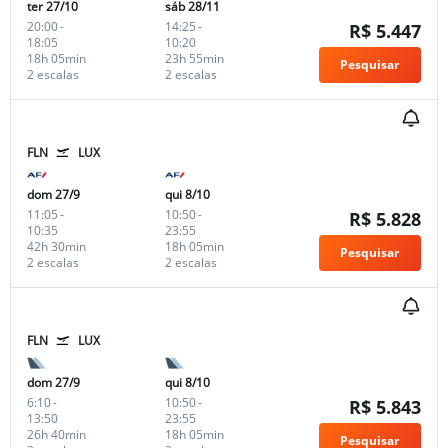
ter 27/10
sáb 28/11
20:00
-
14:25
-
R$ 5.447
18:05
10:20
18h 05min
23h 55min
Pesquisar
2 escalas
2 escalas
FLN
LUX
dom 27/9
qui 8/10
11:05
-
10:50
-
R$ 5.828
10:35
23:55
42h 30min
18h 05min
Pesquisar
2 escalas
2 escalas
FLN
LUX
dom 27/9
qui 8/10
6:10
-
10:50
-
R$ 5.843
13:50
23:55
26h 40min
18h 05min
Pesquisar