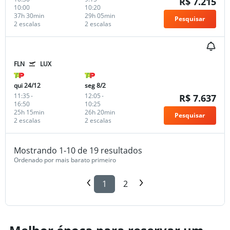
R$ 7.215
10:00
10:20
37h 30min
29h 05min
Pesquisar
2 escalas
2 escalas
FLN
LUX
qui 24/12
seg 8/2
11:35
-
12:05
-
R$ 7.637
16:50
10:25
25h 15min
26h 20min
Pesquisar
2 escalas
2 escalas
Mostrando 1-10 de 19 resultados
Ordenado por mais barato primeiro
1
2