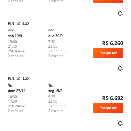
2 escalas
2 escalas
FLN
LUX
sáb 19/9
qua 30/9
15:00
-
7:30
-
R$ 6.260
21:45
23:55
25h 45min
21h 25min
Pesquisar
2 escalas
2 escalas
FLN
LUX
dom 27/12
seg 15/2
16:30
-
6:25
-
R$ 6.692
17:50
23:50
21h 20min
21h 25min
Pesquisar
2 escalas
2 escalas