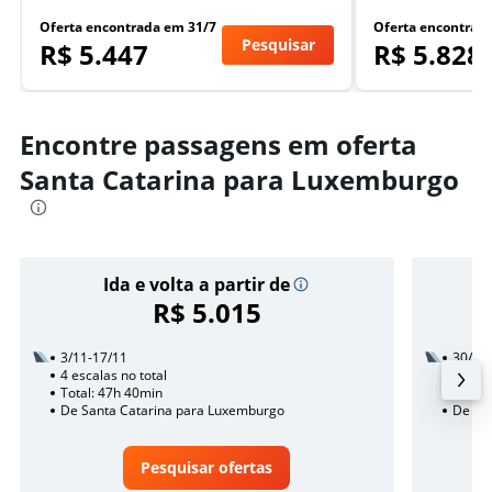
Oferta encontrada em 31/7
Oferta encontrad
Pesquisar
R$ 5.447
R$ 5.828
Encontre passagens em oferta
Santa Catarina para Luxemburgo
Ida e volta a partir de
R$ 5.015
3/11-17/11
30/12
4 escalas no total
3 esca
Total: 47h 40min
Total:
De Santa Catarina para Luxemburgo
De Sa
Pesquisar ofertas