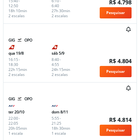
15:40
-
6:10
-
R$ 4.798
12:50
6:40
18h 10min
27h 30min
Pesquisar
2 escalas
2 escalas
GIG
OPO
qua 19/8
sáb 5/9
16:15
-
8:40
-
R$ 4.804
18:30
4:55
22h 15min
24h 15min
Pesquisar
2 escalas
2 escalas
GIG
OPO
ter 20/10
dom 8/11
22:00
-
5:55
-
R$ 4.814
22:05
21:25
20h 05min
18h 30min
Pesquisar
1 escala
1 escala