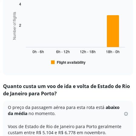
1
4
Y
Bar
Chart
axis
Number of flights
graphic.
chart
displaying
with
values.
6
2
Range:
bars.
0
to
The
7500.
chart
0h - 6h
6h - 12h
12h - 18h
18h - 0h
has
1
Flight availability
X
End
of
axis
interactive
displaying
chart
categories.
Quanto custa um voo de ida e volta de Estado de Rio
Range:
de Janeiro para Porto?
6
categories.
The
O preço da passagem aérea para esta rota está
abaixo
chart
da média
no momento.
has
1
Voos de Estado de Rio de Janeiro para Porto geralmente
Y
custam entre R$ 5.104 e R$ 6.778 em novembro.
axis