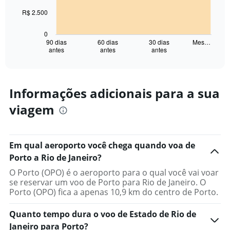
The
R$ 2.500
chart
has
0
1
90 dias
60 dias
30 dias
Mes…
antes
antes
antes
X
End
of
axis
interactive
displaying
chart
categories.
Range:
Informações adicionais para a sua
91
viagem
categories.
The
chart
has
Em qual aeroporto você chega quando voa de
1
Porto a Rio de Janeiro?
Y
axis
O Porto (OPO) é o aeroporto para o qual você vai voar
displaying
se reservar um voo de Porto para Rio de Janeiro. O
values.
Porto (OPO) fica a apenas 10,9 km do centro de Porto.
Range:
0
Quanto tempo dura o voo de Estado de Rio de
to
Janeiro para Porto?
10000.