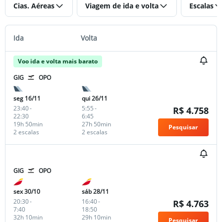
Cias. Aéreas
Viagem de ida e volta
Escalas
Ida
Volta
Voo ida e volta mais barato
GIG
OPO
seg 16/11
qui 26/11
23:40
-
5:55
-
R$ 4.758
22:30
6:45
19h 50min
27h 50min
Pesquisar
2 escalas
2 escalas
GIG
OPO
sex 30/10
sáb 28/11
20:30
-
16:40
-
R$ 4.763
7:40
18:50
32h 10min
29h 10min
Pesquisar