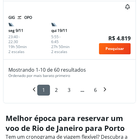
GIG
OPO
seg 9/11
qui 19/11
23:40
-
5:55
-
R$ 4.819
22:30
6:45
19h 50min
27h 50min
Pesquisar
2 escalas
2 escalas
Mostrando 1-10 de 60 resultados
Ordenado por mais barato primeiro
1
2
3
...
6
Melhor época para reservar um
voo de Rio de Janeiro para Porto
Tem um cronograma de viagem flexível? Descubra a