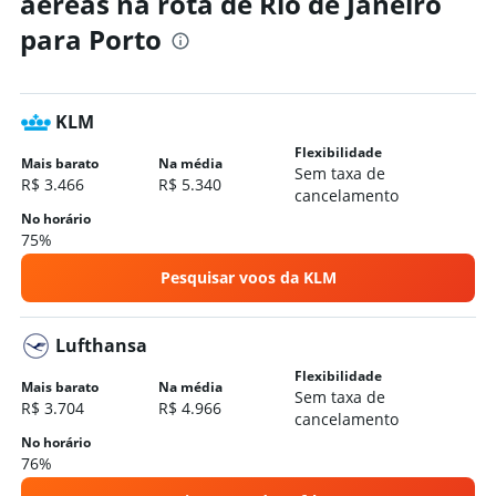
aéreas na rota de Rio de Janeiro
Hotéis em Lisboa
para Porto
Hotéis em Albufeira
Hotéis em Funchal
Hotéis em Ponta Delgada
KLM
Hotéis em Lagos
Flexibilidade
Hotéis em Cascais
Mais barato
Na média
Sem taxa de
R$ 3.466
R$ 5.340
Hotéis em Faro
cancelamento
Hotéis em Portimão
No horário
75%
Hotéis em Tavira
Pesquisar voos da KLM
Hotéis em Sintra
Hotéis em Vila Nova de Gaia
Lufthansa
Flexibilidade
Mais barato
Na média
Sem taxa de
R$ 3.704
R$ 4.966
cancelamento
No horário
76%