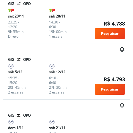
GIG
OPO
sex 20/11
sáb 28/11
23:25
-
14:30
-
R$ 4.788
12:20
6:30
9h 55min
19h 00min
Pesquisar
Direto
1 escala
GIG
OPO
sáb 5/12
sáb 12/12
15:35
-
6:10
-
R$ 4.793
15:20
6:40
20h 45min
27h 30min
Pesquisar
2 escalas
2 escalas
GIG
OPO
dom 1/11
sáb 21/11