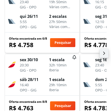
23:40
16:15
19h 50min
-
-
Várias companhias aéreas
GIG
OPO
GIG
OP
qui 26/11
seg 31/8
2 escalas
5:55
12:10
27h 50min
-
-
Várias companhias aéreas
OPO
GIG
OPO
GI
Oferta encontrada em 6/8
Oferta encontrad
Pesquisar
R$ 4.758
R$ 4.778
sex 30/10
seg 16/
1 escala
20:30
23:40
32h 10min
-
-
Iberia
GIG
OPO
GIG
OP
sáb 28/11
dom 29
1 escala
16:40
5:55
29h 10min
-
-
Iberia
OPO
GIG
OPO
GI
Oferta encontrada em 8/8
Oferta encontrad
Pesquisar
R$ 4.763
R$ 4.783