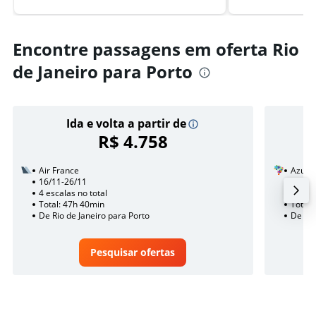
Encontre passagens em oferta Rio
de Janeiro para Porto
Ida e volta a partir de
R$ 4.758
Air France
Azul
16/11-26/11
21/10
4 escalas no total
1 esca
Total: 47h 40min
Total:
De Rio de Janeiro para Porto
De Rio
Pesquisar ofertas