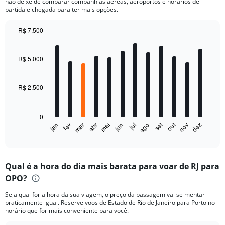
não deixe de comparar companhias aéreas, aeroportos e horários de
partida e chegada para ter mais opções.
R$ 7.500
Bar
Chart
graphic.
chart
with
R$ 5.000
12
bars.
R$ 2.500
The
chart
has
0
1
out
set
fev
mai
ago
nov
jan
abr
jul
mar
jun
dez
X
End
of
axis
interactive
displaying
chart
categories.
Qual é a hora do dia mais barata para voar de RJ para
Range:
OPO?
12
categories.
Seja qual for a hora da sua viagem, o preço da passagem vai se mentar
The
praticamente igual. Reserve voos de Estado de Rio de Janeiro para Porto no
chart
horário que for mais conveniente para você.
has