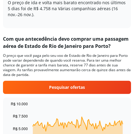
O preço de ida e volta mais barato encontrado nos últimos
displaying
5 dias foi de R$ 4.758 na Várias companhias aéreas (16
Number
of
nov.-26 nov.).
flights.
Range:
0
to
Com que antecedência devo comprar uma passagem
4.
aérea de Estado de Rio de Janeiro para Porto?
O preço que você paga pelo seu voo de Estado de Rio de Janeiro para Porto
pode variar dependendo de quando você reserva. Para ter uma melhor
chance de garantir a tarifa mais barata, reserve 77 dias antes de sua
viagem. As tarifas provavelmente aumentarão cerca de quinze dias antes da
data de partida.
Pesquisar ofertas
R$ 10.000
Chart
Chart
graphic.
with
R$ 7.500
91
data
R$ 5.000
points.