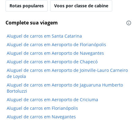
Y
axis
Rotas populares
Voos por classe de cabine
displaying
values.
Complete sua viagem
Range:
15
to
Aluguel de carros em Santa Catarina
25.
Aluguel de carros em Aeroporto de Florianópolis
Aluguel de carros em Aeroporto de Navegantes
Aluguel de carros em Aeroporto de Chapecó
Aluguel de carros em Aeroporto de Joinville-Lauro Carneiro
de Loyola
Aluguel de carros em Aeroporto de Jaguaruna Humberto
Bortoluzzi
Aluguel de carros em Aeroporto de Criciuma
Aluguel de carros em Florianópolis
Aluguel de carros em Navegantes
Aluguel de carros em Balneário Camboriú
Aluguel de carros em Joinville