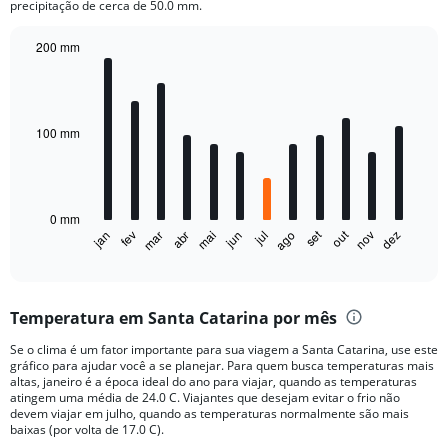
precipitação de cerca de 50.0 mm.
200 mm
Bar
Chart
graphic.
chart
with
12
bars.
100 mm
The
chart
has
0 mm
1
out
set
fev
mai
ago
nov
jan
abr
jul
mar
jun
dez
X
End
of
axis
interactive
displaying
chart
categories.
Temperatura em Santa Catarina por mês
Range:
12
Se o clima é um fator importante para sua viagem a Santa Catarina, use este
categories.
gráfico para ajudar você a se planejar. Para quem busca temperaturas mais
The
altas, janeiro é a época ideal do ano para viajar, quando as temperaturas
chart
atingem uma média de 24.0 C. Viajantes que desejam evitar o frio não
devem viajar em julho, quando as temperaturas normalmente são mais
has
baixas (por volta de 17.0 C).
1