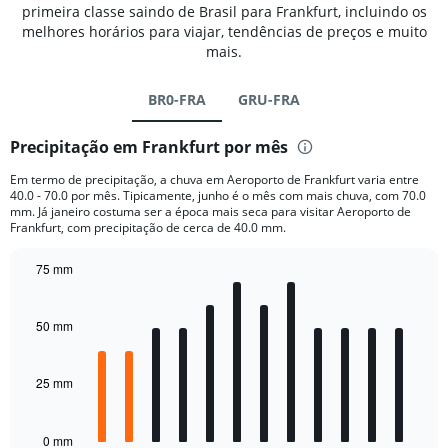
primeira classe saindo de Brasil para Frankfurt, incluindo os
melhores horários para viajar, tendências de preços e muito
mais.
BR0-FRA
GRU-FRA
Precipitação em Frankfurt por mês
Em termo de precipitação, a chuva em Aeroporto de Frankfurt varia entre
40.0 - 70.0 por mês. Tipicamente, junho é o mês com mais chuva, com 70.0
mm. Já janeiro costuma ser a época mais seca para visitar Aeroporto de
Frankfurt, com precipitação de cerca de 40.0 mm.
75 mm
Bar
Chart
graphic.
chart
with
50 mm
12
bars.
25 mm
The
chart
has
0 mm