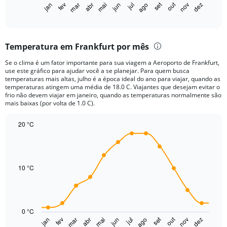
1
set
out
jan
fev
mar
abr
mai
jun
jul
ago
nov
dez
X
End
of
axis
interactive
displaying
chart
categories.
Temperatura em Frankfurt por mês
Range:
12
Se o clima é um fator importante para sua viagem a Aeroporto de Frankfurt,
categories.
use este gráfico para ajudar você a se planejar. Para quem busca
The
temperaturas mais altas, julho é a época ideal do ano para viajar, quando as
chart
temperaturas atingem uma média de 18.0 C. Viajantes que desejam evitar o
frio não devem viajar em janeiro, quando as temperaturas normalmente são
has
mais baixas (por volta de 1.0 C).
1
Y
20 °C
axis
displaying
Line
Chart
graphic.
chart
values.
with
Range:
14
0
data
10 °C
to
points.
75.
The
chart
0 °C
has
set
out
jan
fev
mar
abr
mai
jun
jul
ago
nov
dez
1
End