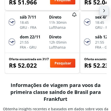
R$ 51.966
R$ 52.04
sáb 7/11
Direto
sex 4/12
18:45
11h 30min
18:45
GRU
-
FRA
Lufthansa
GRU
-
FR
dom 22/11
Direto
sáb 12/
21:55
12h 05min
21:55
FRA
-
GRU
Lufthansa
FRA
-
GR
Oferta encontrada em 31/7
Oferta encontrad
Pesquisar
R$ 52.022
R$ 52.23
Informações de viagem para voos da
primeira classe saindo de Brasil para
Frankfurt
Obtenha insights recentes e baseados em dados sobre voos da