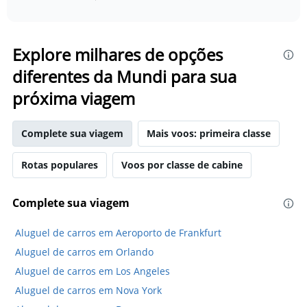
of
X
interactive
axis
chart
displaying
categories.
Explore milhares de opções
Range:
diferentes da Mundi para sua
14
categories.
próxima viagem
The
chart
has
Complete sua viagem
Mais voos: primeira classe
1
Y
axis
Rotas populares
Voos por classe de cabine
displaying
values.
Complete sua viagem
Range:
0
to
Aluguel de carros em Aeroporto de Frankfurt
20.
Aluguel de carros em Orlando
Aluguel de carros em Los Angeles
Aluguel de carros em Nova York