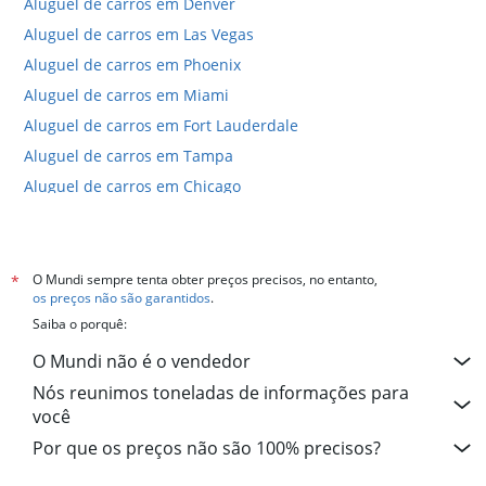
Aluguel de carros em Denver
Aluguel de carros em Las Vegas
Aluguel de carros em Phoenix
Aluguel de carros em Miami
Aluguel de carros em Fort Lauderdale
Aluguel de carros em Tampa
Aluguel de carros em Chicago
Aluguel de carros em San Juan
Hotéis em Las Vegas
Hotéis em Nova York
O Mundi sempre tenta obter preços precisos, no entanto,
*
os preços não são garantidos
.
Hotéis em Chicago
Saiba o porquê:
Hotéis em Orlando
O Mundi não é o vendedor
Hotéis em Cancún
Nós reunimos toneladas de informações para
Hotéis em Honolulu
você
Hotéis em San Diego
Por que os preços não são 100% precisos?
Hotéis em Miami