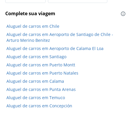
displaying
values.
Complete sua viagem
Range:
5
to
Aluguel de carros em Chile
25.
Aluguel de carros em Aeroporto de Santiago de Chile -
Arturo Merino Benitez
Aluguel de carros em Aeroporto de Calama El Loa
Aluguel de carros em Santiago
Aluguel de carros em Puerto Montt
Aluguel de carros em Puerto Natales
Aluguel de carros em Calama
Aluguel de carros em Punta Arenas
Aluguel de carros em Temuco
Aluguel de carros em Concepción
Aluguel de carros em La Serena
Aluguel de carros em Puerto Varas
Hotéis em Chile