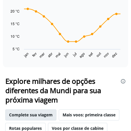
displaying
Line
Chart
graphic.
chart
values.
20 °C
with
Range:
14
0
data
15 °C
to
points.
75.
10 °C
The
chart
5 °C
has
set
out
jan
fev
mar
abr
mai
jun
jul
ago
nov
dez
1
End
of
X
interactive
axis
chart
displaying
categories.
Explore milhares de opções
Range:
diferentes da Mundi para sua
14
categories.
próxima viagem
The
chart
has
Complete sua viagem
Mais voos: primeira classe
1
Y
axis
Rotas populares
Voos por classe de cabine