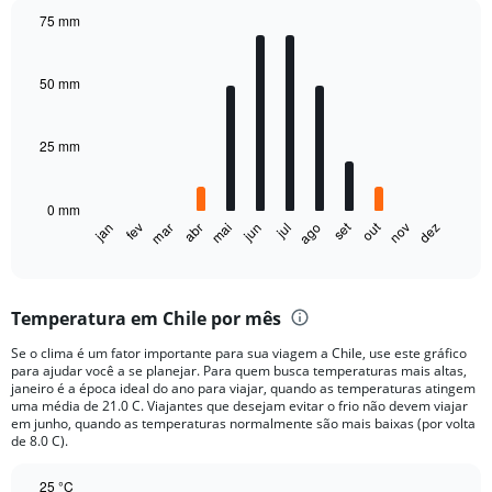
75 mm
Bar
Chart
graphic.
chart
with
50 mm
12
bars.
25 mm
The
chart
has
0 mm
1
set
out
jan
fev
mar
abr
mai
jun
jul
ago
nov
dez
X
End
of
axis
interactive
displaying
chart
categories.
Temperatura em Chile por mês
Range:
12
Se o clima é um fator importante para sua viagem a Chile, use este gráfico
categories.
para ajudar você a se planejar. Para quem busca temperaturas mais altas,
The
janeiro é a época ideal do ano para viajar, quando as temperaturas atingem
chart
uma média de 21.0 C. Viajantes que desejam evitar o frio não devem viajar
em junho, quando as temperaturas normalmente são mais baixas (por volta
has
de 8.0 C).
1
Y
25 °C
axis