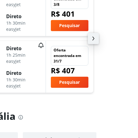
easyJet
ORY
-
LI
3/8
R$ 401
Direto
qua 28
1h 30min
20:45
Pesquisar
easyJet
LIN
-
OR
Direto
ter 13/
Oferta
1h 25min
8:30
encontrada em
easyJet
CDG
-
LI
31/7
R$ 407
Direto
seg 19/
1h 30min
19:30
Pesquisar
easyJet
LIN
-
CD
ália