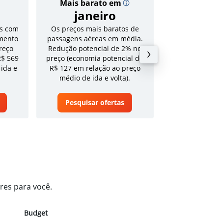
Mais barato em
Preço
janeiro
R$ 1
s com
Os preços mais baratos de
Tarifa média pa
mento
passagens aéreas em média.
volta em a
reço
Redução potencial de 2% no
R$ 569
preço (economia potencial de
 ida e
R$ 127 em relação ao preço
médio de ida e volta).
Pesquisar ofertas
Pesquisa
res para você.
Budget