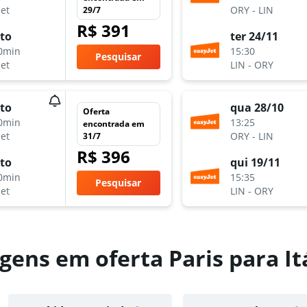
Jet
ORY
-
LIN
29/7
R$ 391
to
ter 24/11
0min
15:30
Pesquisar
Jet
LIN
-
ORY
to
qua 28/10
Oferta
0min
13:25
encontrada em
Jet
ORY
-
LIN
31/7
R$ 396
to
qui 19/11
0min
15:35
Pesquisar
Jet
LIN
-
ORY
ens em oferta Paris para It