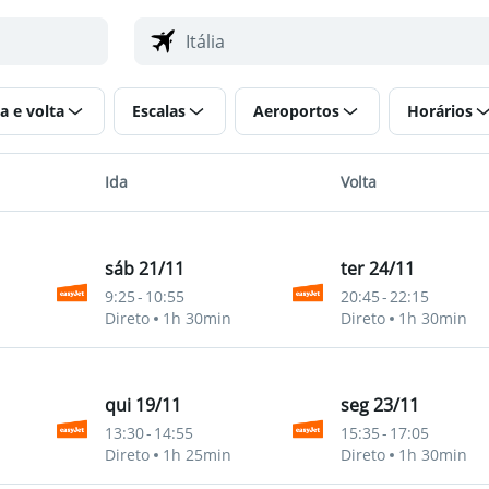
a e volta
Escalas
Aeroportos
Horários
Ida
Volta
sáb 21/11
ter 24/11
9:25
-
10:55
20:45
-
22:15
Direto
1h 30min
Direto
1h 30min
qui 19/11
seg 23/11
13:30
-
14:55
15:35
-
17:05
Direto
1h 25min
Direto
1h 30min