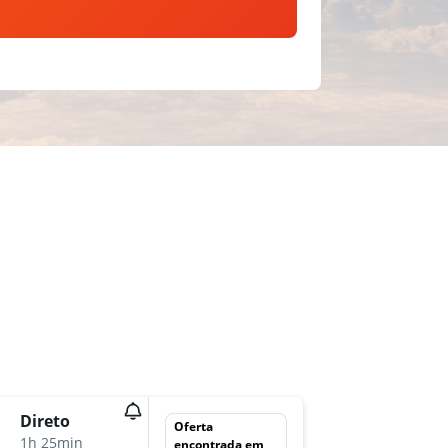
Direto
qui 22/
Oferta
1h 25min
11:00
encontrada em