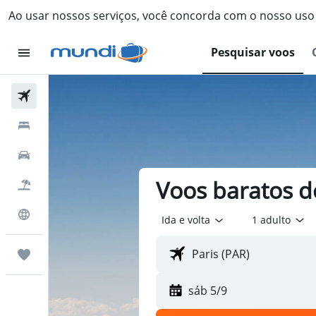
Ao usar nossos serviços, você concorda com o nosso us
Pesquisar voos
Passagens Aéreas
Hospedagens
Carros
Voos baratos de
Pacotes
Explore
Ida e volta
1 adulto
Trips
sáb 5/9