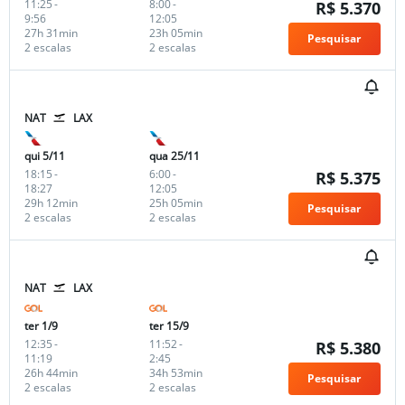
11:25
-
8:00
-
R$ 5.370
9:56
12:05
27h 31min
23h 05min
Pesquisar
2 escalas
2 escalas
NAT
LAX
qui 5/11
qua 25/11
18:15
-
6:00
-
R$ 5.375
18:27
12:05
29h 12min
25h 05min
Pesquisar
2 escalas
2 escalas
NAT
LAX
ter 1/9
ter 15/9
12:35
-
11:52
-
R$ 5.380
11:19
2:45
26h 44min
34h 53min
Pesquisar
2 escalas
2 escalas