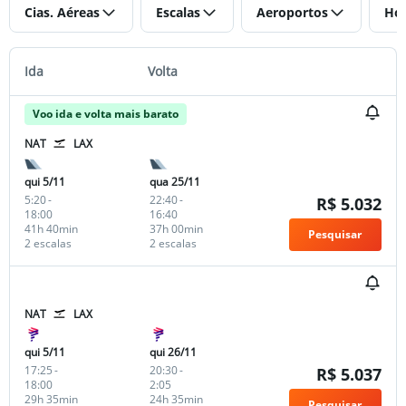
Cias. Aéreas
Escalas
Aeroportos
Hor
Ida
Volta
Voo ida e volta mais barato
NAT
LAX
qui 5/11
qua 25/11
5:20
-
22:40
-
R$ 5.032
18:00
16:40
41h 40min
37h 00min
Pesquisar
2 escalas
2 escalas
NAT
LAX
qui 5/11
qui 26/11
17:25
-
20:30
-
R$ 5.037
18:00
2:05
29h 35min
24h 35min
Pesquisar