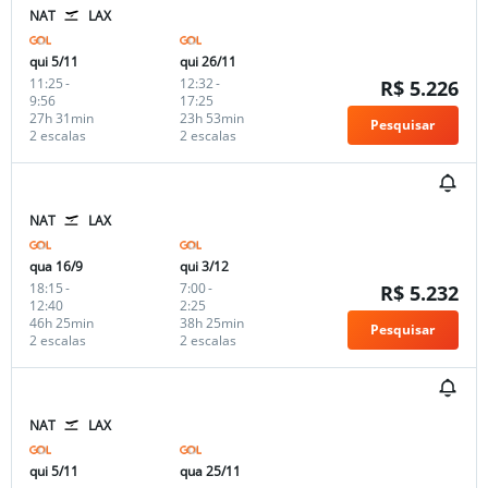
NAT
LAX
qui 5/11
qui 26/11
11:25
-
12:32
-
R$ 5.226
9:56
17:25
27h 31min
23h 53min
Pesquisar
2 escalas
2 escalas
NAT
LAX
qua 16/9
qui 3/12
18:15
-
7:00
-
R$ 5.232
12:40
2:25
46h 25min
38h 25min
Pesquisar
2 escalas
2 escalas
NAT
LAX
qui 5/11
qua 25/11