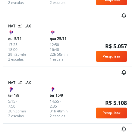
2 escalas
2 escalas
NAT
LAX
qui 5/11
qua 25/11
17:25
-
12:50
-
R$ 5.057
18:00
16:40
29h 35min
22h 50min
Pesquisar
2 escalas
1 escala
NAT
LAX
ter 1/9
ter 15/9
5:15
-
14:55
-
R$ 5.108
7:50
2:35
30h 35min
31h 40min
Pesquisar
2 escalas
2 escalas