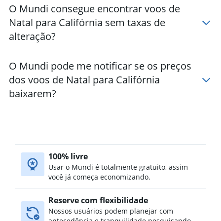
O Mundi consegue encontrar voos de
Hotéis em Pismo Beach
Natal para Califórnia sem taxas de
Hotéis em Santa Cruz
alteração?
Hotéis em Long Beach
O Mundi pode me notificar se os preços
dos voos de Natal para Califórnia
baixarem?
100% livre
Usar o Mundi é totalmente gratuito, assim
você já começa economizando.
Reserve com flexibilidade
Nossos usuários podem planejar com
antecedência e tranquilidade pesquisando