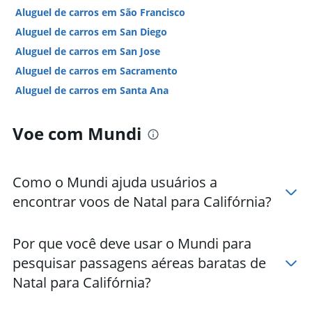
Aluguel de carros em São Francisco
Aluguel de carros em San Diego
Aluguel de carros em San Jose
Aluguel de carros em Sacramento
Aluguel de carros em Santa Ana
Aluguel de carros em Palm Springs
Voe com Mundi
Aluguel de carros em Ontário
Hotéis em Califórnia
Hotéis em San Diego
Como o Mundi ajuda usuários a
Hotéis em Los Angeles
encontrar voos de Natal para Califórnia?
Hotéis em Anaheim
Hotéis em São Francisco
Por que você deve usar o Mundi para
Hotéis em South Lake Tahoe
pesquisar passagens aéreas baratas de
Hotéis em Palm Springs
Natal para Califórnia?
Hotéis em Santa Barbara
Hotéis em Monterey