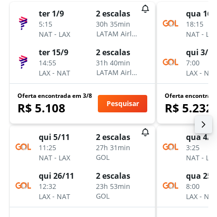
ter 1/9
qua 16/
2 escalas
5:15
18:15
30h 35min
-
-
LATAM Airlines
NAT
LAX
NAT
LA
ter 15/9
qui 3/12
2 escalas
14:55
7:00
31h 40min
-
-
LATAM Airlines
LAX
NAT
LAX
NA
Oferta encontrada em 3/8
Oferta encontrad
Pesquisar
R$ 5.108
R$ 5.232
qui 5/11
qua 4/1
2 escalas
11:25
3:25
27h 31min
-
-
GOL
NAT
LAX
NAT
LA
qui 26/11
qua 25/
2 escalas
12:32
8:00
23h 53min
-
-
GOL
LAX
NAT
LAX
NA