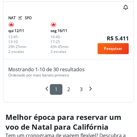
NAT
SFO
qui 12/11
seg 16/11
12:45
-
16:40
-
R$ 5.411
13:10
17:25
29h 25min
43h 45min
Pesquisar
2 escalas
2 escalas
Mostrando 1-10 de 30 resultados
Ordenado por mais barato primeiro
1
2
3
Melhor época para reservar um
voo de Natal para Califórnia
Tem um cronograma de viagem flexível? Descubra a