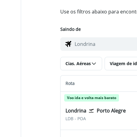
Use os filtros abaixo para encon
Saindo de
Cias. Aéreas
Viagem de id
Rota
Voo ida e volta mais barato
Londrina
Porto Alegre
Londrina
Porto Alegre Salgado Fil
LDB
-
POA