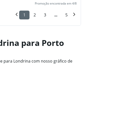
Promoção encontrada em 4/8
1
2
3
...
5
drina para Porto
e para Londrina com nosso gráfico de