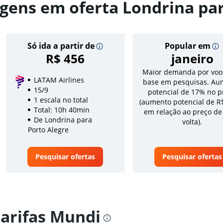
gens em oferta Londrina par
Só ida a partir de
Popular em
R$ 456
janeiro
Maior demanda por voo
LATAM Airlines
base em pesquisas. Au
15/9
potencial de 17% no p
1 escala no total
(aumento potencial de R
Total: 10h 40min
em relação ao preço de
De Londrina para
volta).
Porto Alegre
Pesquisar ofertas
Pesquisar ofertas
tarifas Mundi