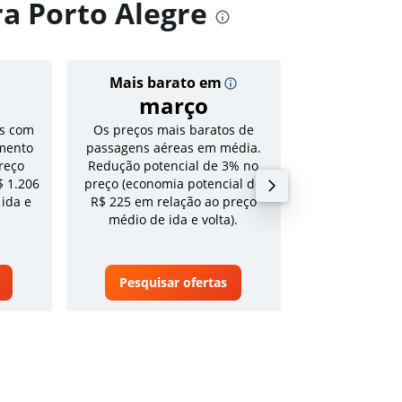
a Porto Alegre
Mais barato em
Preço
março
R$ 1
s com
Os preços mais baratos de
Tarifa média pa
mento
passagens aéreas em média.
volta em a
reço
Redução potencial de 3% no
$ 1.206
preço (economia potencial de
 ida e
R$ 225 em relação ao preço
médio de ida e volta).
Pesquisar ofertas
Pesquisa