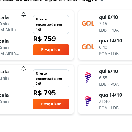
qui 8/10
cala
Oferta
7:15
5min
encontrada em
-
M Airlines
1/8
LDB
POA
R$ 759
qua 14/10
cala
6:40
0min
Pesquisar
-
M Airlines
POA
LDB
qui 8/10
cala
Oferta
6:55
0min
encontrada em
-
2/8
LDB
POA
R$ 795
qua 14/10
cala
21:40
0min
Pesquisar
-
POA
LDB