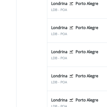
Londrina
Porto Alegre
Londrina
Porto Alegre Salgado Fil
LDB
-
POA
Londrina
Porto Alegre
Londrina
Porto Alegre Salgado Fil
LDB
-
POA
Londrina
Porto Alegre
Londrina
Porto Alegre Salgado Fil
LDB
-
POA
Londrina
Porto Alegre
Londrina
Porto Alegre Salgado Fil
LDB
-
POA
Londrina
Porto Alegre
Londrina
Porto Alegre Salgado Fil
LDB
-
POA