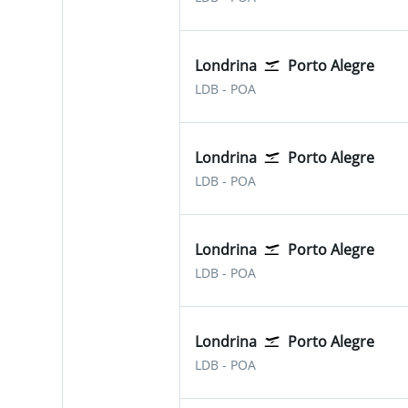
Londrina
Porto Alegre
Londrina
Porto Alegre Salgado Fil
LDB
-
POA
Londrina
Porto Alegre
Londrina
Porto Alegre Salgado Fil
LDB
-
POA
Londrina
Porto Alegre
Londrina
Porto Alegre Salgado Fil
LDB
-
POA
Londrina
Porto Alegre
Londrina
Porto Alegre Salgado Fil
LDB
-
POA