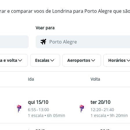
trar e comparar voos de Londrina para Porto Alegre que sã
Voar para
a e volta
Escalas
Aeroportos
Horários
Ida
Volta
qui 15/10
ter 20/10
6:55
-
13:00
12:20
-
21:40
ho
1 escala
6h 05min
1 escala
9h 20min