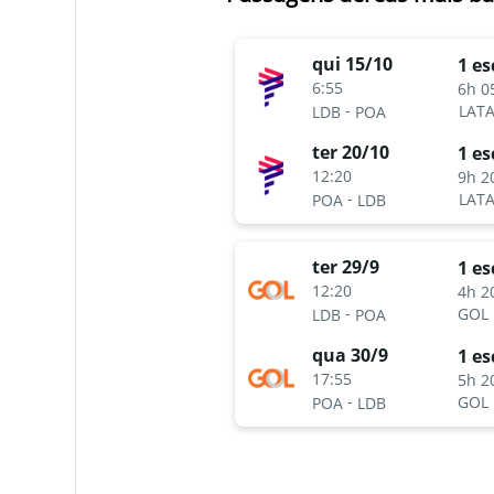
qui 15/10
1 es
6:55
6h 0
-
LATA
LDB
POA
ter 20/10
1 es
12:20
9h 2
-
LATA
POA
LDB
ter 29/9
1 es
12:20
4h 2
-
GOL
LDB
POA
qua 30/9
1 es
17:55
5h 2
-
GOL
POA
LDB