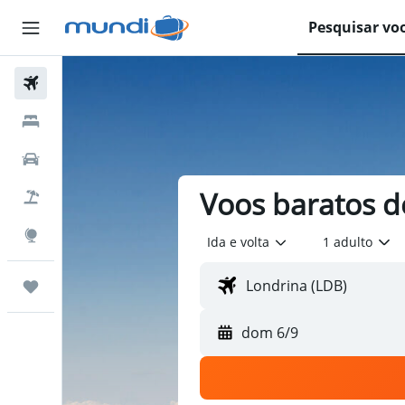
Pesquisar vo
Passagens Aéreas
Hospedagens
Carros
Voos baratos d
Pacotes
Explore
Ida e volta
1 adulto
Trips
dom 6/9