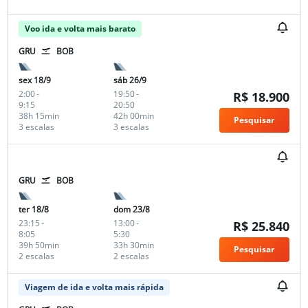
Voo ida e volta mais barato
GRU
BOB
sex 18/9
sáb 26/9
2:00
-
19:50
-
R$ 18.900
9:15
20:50
38h 15min
42h 00min
Pesquisar
3 escalas
3 escalas
GRU
BOB
ter 18/8
dom 23/8
23:15
-
13:00
-
R$ 25.840
8:05
5:30
39h 50min
33h 30min
Pesquisar
2 escalas
2 escalas
Viagem de ida e volta mais rápida