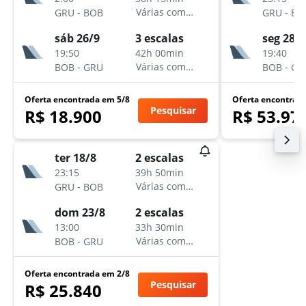
-
-
Várias companhias aéreas
GRU
BOB
GRU
BO
sáb 26/9
seg 28/9
3 escalas
19:50
19:40
42h 00min
-
-
Várias companhias aéreas
BOB
GRU
BOB
GR
Oferta encontrada em 5/8
Oferta encontrad
Pesquisar
R$ 18.900
R$ 53.97
ter 18/8
2 escalas
23:15
39h 50min
-
Várias companhias aéreas
GRU
BOB
dom 23/8
2 escalas
13:00
33h 30min
-
Várias companhias aéreas
BOB
GRU
Oferta encontrada em 2/8
Pesquisar
R$ 25.840