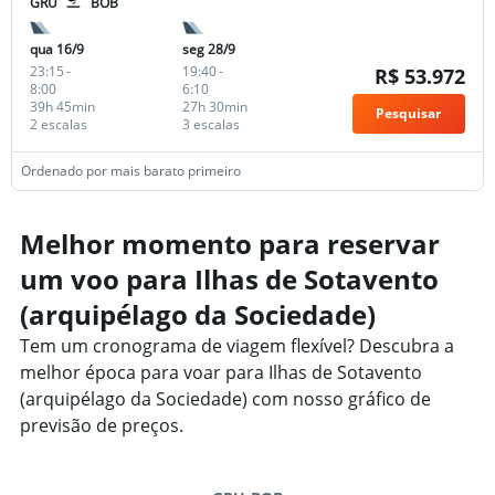
GRU
BOB
qua 16/9
seg 28/9
23:15
-
19:40
-
R$ 53.972
8:00
6:10
39h 45min
27h 30min
Pesquisar
2 escalas
3 escalas
Ordenado por mais barato primeiro
Melhor momento para reservar
um voo para Ilhas de Sotavento
(arquipélago da Sociedade)
Tem um cronograma de viagem flexível? Descubra a
melhor época para voar para Ilhas de Sotavento
(arquipélago da Sociedade) com nosso gráfico de
previsão de preços.