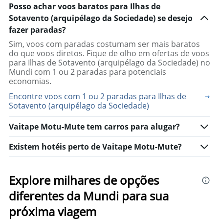
displaying
Posso achar voos baratos para Ilhas de
%
Sotavento (arquipélago da Sociedade) se desejo
de
popularidade.
fazer paradas?
Range:
Sim, voos com paradas costumam ser mais baratos
0
do que voos diretos. Fique de olho em ofertas de voos
to
para Ilhas de Sotavento (arquipélago da Sociedade) no
125.
Mundi com 1 ou 2 paradas para potenciais
economias.
Encontre voos com 1 ou 2 paradas para Ilhas de
Sotavento (arquipélago da Sociedade)
Vaitape Motu-Mute tem carros para alugar?
Existem hotéis perto de Vaitape Motu-Mute?
Explore milhares de opções
diferentes da Mundi para sua
próxima viagem