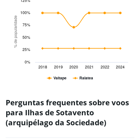
125%
to
Line
Chart
27.
graphic.
chart
100%
with
% de popularidade
2
75%
lines.
50%
The
chart
25%
has
1
0%
X
2018
2019
2020
2021
2022
2024
axis
displaying
Vaitape
Raiatea
categories.
End
of
Range:
interactive
6
chart
categories.
Perguntas frequentes sobre voos
The
chart
para Ilhas de Sotavento
has
(arquipélago da Sociedade)
1
Y
axis