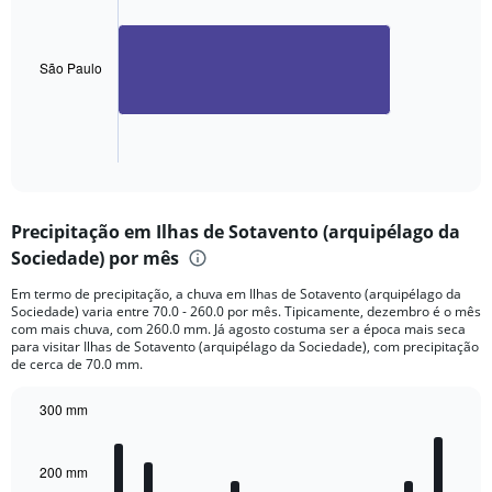
1
bar.
São Paulo
The
chart
has
1
X
End
of
axis
interactive
displaying
chart
categories.
Precipitação em Ilhas de Sotavento (arquipélago da
Range:
Sociedade) por mês
1
categories.
Em termo de precipitação, a chuva em Ilhas de Sotavento (arquipélago da
The
Sociedade) varia entre 70.0 - 260.0 por mês. Tipicamente, dezembro é o mês
chart
com mais chuva, com 260.0 mm. Já agosto costuma ser a época mais seca
has
para visitar Ilhas de Sotavento (arquipélago da Sociedade), com precipitação
1
de cerca de 70.0 mm.
Y
axis
300 mm
displaying
Bar
Chart
values.
graphic.
chart
Range:
with
200 mm
12
0