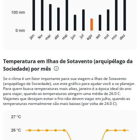
bars.
to
2640.
100 mm
The
chart
has
0 mm
1
out
set
fev
mai
ago
nov
jan
abr
jul
mar
jun
dez
X
End
of
axis
interactive
displaying
chart
categories.
Temperatura em Ilhas de Sotavento (arquipélago da
Range:
Sociedade) por mês
12
categories.
Se o clima é um fator importante para sua viagem a Ilhas de Sotavento
The
(arquipélago da Sociedade), use este gráfico para ajudar você a se planejar.
chart
Para quem busca temperaturas mais altas, janeiro é a época ideal do ano
has
para viajar, quando as temperaturas atingem uma média de 26.0 C.
1
Viajantes que desejam evitar o frio não devem viajar em julho, quando as
Y
temperaturas normalmente são mais baixas (por volta de 24.0 C).
axis
displaying
27 °C
values.
Line
Chart
Range:
graphic.
chart
26 °C
with
0
14
to