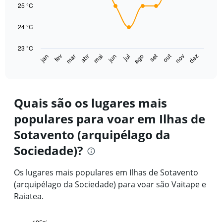
data
25 °C
300.
points.
24 °C
The
chart
23 °C
has
set
out
jan
fev
mar
abr
mai
jun
jul
ago
nov
dez
1
End
of
X
interactive
axis
chart
displaying
categories.
Quais são os lugares mais
Range:
populares para voar em Ilhas de
14
categories.
Sotavento (arquipélago da
The
chart
Sociedade)?
has
1
Os lugares mais populares em Ilhas de Sotavento
Y
axis
(arquipélago da Sociedade) para voar são Vaitape e
displaying
Raiatea.
values.
Range:
23