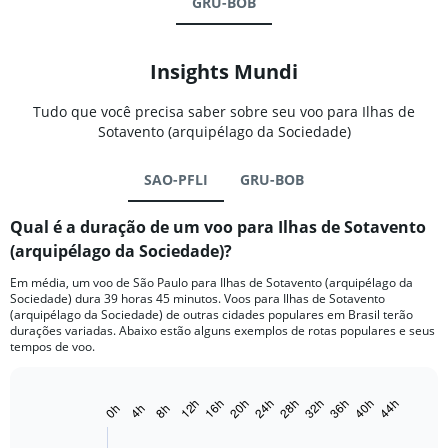
GRU-BOB
Insights Mundi
Tudo que você precisa saber sobre seu voo para Ilhas de
Sotavento (arquipélago da Sociedade)
SAO-PFLI
GRU-BOB
Qual é a duração de um voo para Ilhas de Sotavento
(arquipélago da Sociedade)?
Em média, um voo de São Paulo para Ilhas de Sotavento (arquipélago da
Sociedade) dura 39 horas 45 minutos. Voos para Ilhas de Sotavento
(arquipélago da Sociedade) de outras cidades populares em Brasil terão
durações variadas. Abaixo estão alguns exemplos de rotas populares e seus
tempos de voo.
44h
24h
28h
32h
12h
36h
16h
40h
20h
0h
4h
8h
Bar
Chart
graphic.
chart
with