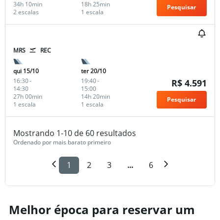
34h 10min
18h 25min
Pesquisar
2 escalas
1 escala
MRS
REC
qui 15/10
ter 20/10
16:30
-
19:40
-
R$ 4.591
14:30
15:00
27h 00min
14h 20min
Pesquisar
1 escala
1 escala
Mostrando 1-10 de 60 resultados
Ordenado por mais barato primeiro
1
2
3
...
6
Melhor época para reservar um