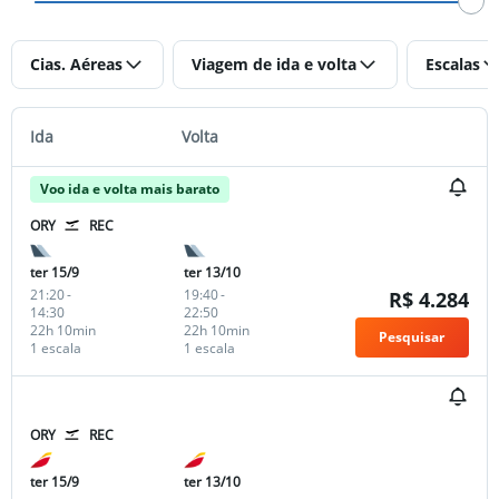
Cias. Aéreas
Viagem de ida e volta
Escalas
Ida
Volta
Voo ida e volta mais barato
ORY
REC
ter 15/9
ter 13/10
21:20
-
19:40
-
R$ 4.284
14:30
22:50
22h 10min
22h 10min
Pesquisar
1 escala
1 escala
ORY
REC
ter 15/9
ter 13/10