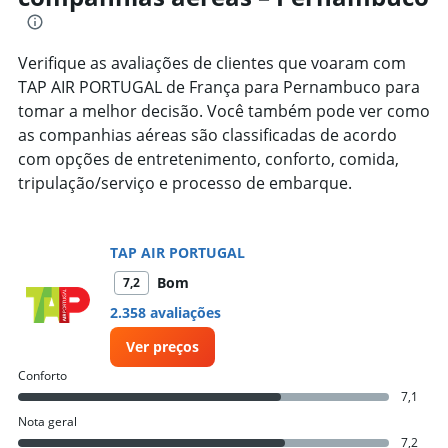
The
chart
has
Verifique as avaliações de clientes que voaram com
1
TAP AIR PORTUGAL de França para Pernambuco para
Y
axis
tomar a melhor decisão. Você também pode ver como
displaying
as companhias aéreas são classificadas de acordo
values.
com opções de entretenimento, conforto, comida,
Range:
tripulação/serviço e processo de embarque.
0
to
15000.
TAP AIR PORTUGAL
Bom
7,2
2.358 avaliações
Ver preços
Conforto
7,1
Nota geral
7,2