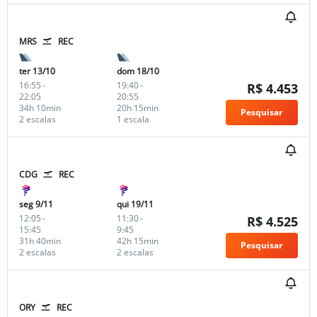
MRS
REC
ter 13/10
dom 18/10
16:55
-
19:40
-
R$ 4.453
22:05
20:55
34h 10min
20h 15min
Pesquisar
2 escalas
1 escala
CDG
REC
seg 9/11
qui 19/11
12:05
-
11:30
-
R$ 4.525
15:45
9:45
31h 40min
42h 15min
Pesquisar
2 escalas
2 escalas
ORY
REC