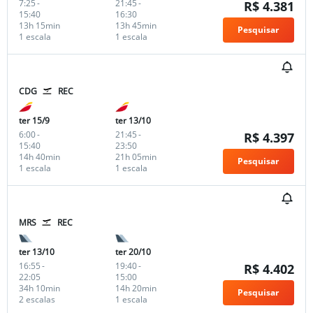
7:25
-
21:45
-
R$ 4.381
15:40
16:30
13h 15min
13h 45min
Pesquisar
1 escala
1 escala
CDG
REC
ter 15/9
ter 13/10
6:00
-
21:45
-
R$ 4.397
15:40
23:50
14h 40min
21h 05min
Pesquisar
1 escala
1 escala
MRS
REC
ter 13/10
ter 20/10
16:55
-
19:40
-
R$ 4.402
22:05
15:00
34h 10min
14h 20min
Pesquisar
2 escalas
1 escala