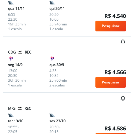
qua 11/11
qui 26/11
6:55
-
20:20
-
R$ 4.540
22:30
10:05
19h 35min
33h 45min
Pesquisar
1 escala
1 escala
CDG
REC
seg 14/9
qua 30/9
13:00
-
4:35
-
R$ 4.566
20:30
10:35
36h 30min
25h 00min
Pesquisar
1 escala
2 escalas
MRS
REC
ter 13/10
sex 23/10
16:55
-
20:50
-
R$ 4.586
22:05
20:15