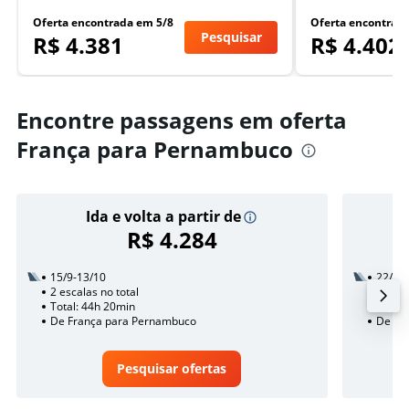
Oferta encontrada em 5/8
Oferta encontrad
Pesquisar
R$ 4.381
R$ 4.402
Encontre passagens em oferta
França para Pernambuco
Ida e volta a partir de
R$ 4.284
15/9-13/10
22/9
2 escalas no total
2 esca
Total: 44h 20min
Total:
De França para Pernambuco
De Fr
Pesquisar ofertas