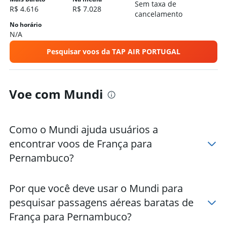
Hotéis em Cabo De Santo Agostinho
Sem taxa de
R$ 4.616
R$ 7.028
cancelamento
Hotéis em Caruaru
No horário
Hotéis em Gravatá
N/A
Hotéis em Petrolina
Pesquisar voos da TAP AIR PORTUGAL
Hotéis em Olinda
Voe com Mundi
Como o Mundi ajuda usuários a
encontrar voos de França para
Pernambuco?
Por que você deve usar o Mundi para
pesquisar passagens aéreas baratas de
França para Pernambuco?