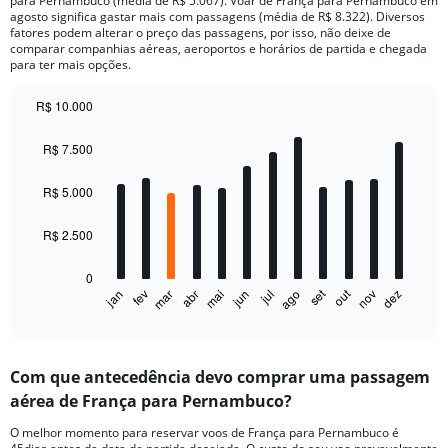
para Pernambuco (média de R$ 5.067). Voar de França para Pernambuco em
agosto significa gastar mais com passagens (média de R$ 8.322). Diversos
fatores podem alterar o preço das passagens, por isso, não deixe de
comparar companhias aéreas, aeroportos e horários de partida e chegada
para ter mais opções.
R$ 10.000
Bar
Chart
graphic.
chart
R$ 7.500
with
12
bars.
R$ 5.000
The
R$ 2.500
chart
has
0
1
set
out
fev
mai
ago
nov
mar
jun
dez
jan
abr
jul
X
End
of
axis
interactive
displaying
chart
categories.
Com que antecedência devo comprar uma passagem
Range:
aérea de França para Pernambuco?
12
categories.
O melhor momento para reservar voos de França para Pernambuco é
The