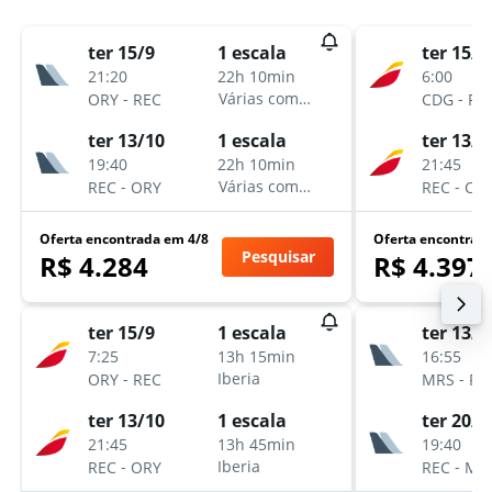
ter 15/9
ter 15/9
1 escala
21:20
6:00
22h 10min
-
-
Várias companhias aéreas
ORY
REC
CDG
RE
ter 13/10
ter 13/1
1 escala
19:40
21:45
22h 10min
-
-
Várias companhias aéreas
REC
ORY
REC
CD
Oferta encontrada em 4/8
Oferta encontrad
Pesquisar
R$ 4.284
R$ 4.397
ter 15/9
ter 13/1
1 escala
7:25
16:55
13h 15min
-
-
Iberia
ORY
REC
MRS
RE
ter 13/10
ter 20/1
1 escala
21:45
19:40
13h 45min
-
-
Iberia
REC
ORY
REC
MR