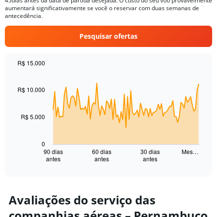
45dias antes da data de partida desejada. O custo do seu voo provavelmente
chart
aumentará significativamente se você o reservar com duas semanas de
has
antecedência.
1
Y
Pesquisar ofertas
axis
displaying
values.
R$ 15.000
Range:
Chart
Chart
0
graphic.
with
to
91
R$ 10.000
10000.
data
points.
R$ 5.000
The
chart
has
0
1
90 dias
60 dias
30 dias
Mes…
antes
antes
antes
X
End
of
axis
interactive
displaying
chart
categories.
Range:
Avaliações do serviço das
91
companhias aéreas – Pernambuco
categories.