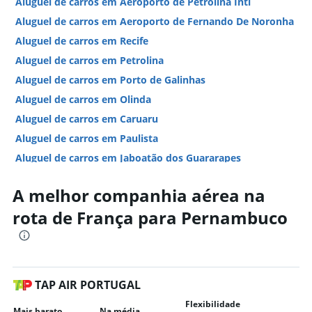
Aluguel de carros em Aeroporto de Petrolina Intl
Aluguel de carros em Aeroporto de Fernando De Noronha
Aluguel de carros em Recife
Aluguel de carros em Petrolina
Aluguel de carros em Porto de Galinhas
Aluguel de carros em Olinda
Aluguel de carros em Caruaru
Aluguel de carros em Paulista
Aluguel de carros em Jaboatão dos Guararapes
Aluguel de carros em Cabo De Santo Agostinho
A melhor companhia aérea na
Hotéis em Pernambuco
rota de França para Pernambuco
Hotéis em Porto de Galinhas
Hotéis em Recife
Hotéis em Fernando de Noronha
Hotéis em Ipojuca
TAP AIR PORTUGAL
Hotéis em Tamandaré
Flexibilidade
Mais barato
Na média