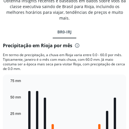
Obtenha insights recentes e baseados em dados sobre voos da
classe executiva saindo de Brasil para Rioja, incluindo os
melhores horários para viajar, tendências de preços e muito
mais.
BR0-IRJ
Precipitação em Rioja por mês
Em termo de precipitação, a chuva em Rioja varia entre 0.0 - 60.0 por mês.
Tipicamente, janeiro é o mês com mais chuva, com 60.0 mm. Já maio
costuma ser a época mais seca para visitar Rioja, com precipitação de cerca
de 0.0 mm.
75 mm
Bar
Chart
graphic.
chart
with
50 mm
12
bars.
25 mm
The
chart
has