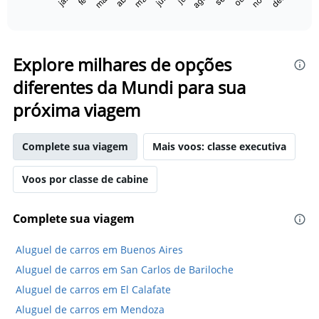
mar
mai
ago
nov
dez
1
End
of
X
interactive
axis
chart
displaying
categories.
Explore milhares de opções
Range:
diferentes da Mundi para sua
14
categories.
próxima viagem
The
chart
has
Complete sua viagem
Mais voos: classe executiva
1
Y
axis
Voos por classe de cabine
displaying
values.
Complete sua viagem
Range:
10
to
Aluguel de carros em Buenos Aires
30.
Aluguel de carros em San Carlos de Bariloche
Aluguel de carros em El Calafate
Aluguel de carros em Mendoza