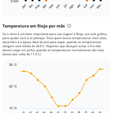
0 mm
1
set
out
jan
fev
mar
abr
mai
jun
jul
ago
nov
dez
X
End
of
axis
interactive
displaying
chart
categories.
Temperatura em Rioja por mês
Range:
12
Se o clima é um fator importante para sua viagem a Rioja, use este gráfico
categories.
para ajudar você a se planejar. Para quem busca temperaturas mais altas,
The
dezembro é a época ideal do ano para viajar, quando as temperaturas
chart
atingem uma média de 28.0 C. Viajantes que desejam evitar o frio não
devem viajar em junho, quando as temperaturas normalmente são mais
has
baixas (por volta de 11.0 C).
1
Y
30 °C
axis
displaying
Line
Chart
graphic.
chart
values.
with
Range:
14
0
data
20 °C
to
points.
75.
The
chart
10 °C
has
set
out
jan
fev
abr
jun
jul