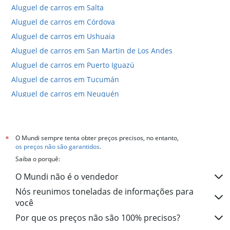
Aluguel de carros em Salta
Aluguel de carros em Córdova
Aluguel de carros em Ushuaia
Aluguel de carros em San Martin de Los Andes
Aluguel de carros em Puerto Iguazú
Aluguel de carros em Tucumán
Aluguel de carros em Neuquén
Aluguel de carros em Bahia Blanca
Hotéis em Buenos Aires
Hotéis em Puerto Iguazú
O Mundi sempre tenta obter preços precisos, no entanto,
*
os preços não são garantidos
.
Hotéis em San Carlos de Bariloche
Saiba o porquê:
Hotéis em Mar del Plata
O Mundi não é o vendedor
Hotéis em Córdova
Nós reunimos toneladas de informações para
Hotéis em Ushuaia
você
Hotéis em El Calafate
Por que os preços não são 100% precisos?
Hotéis em Mendoza