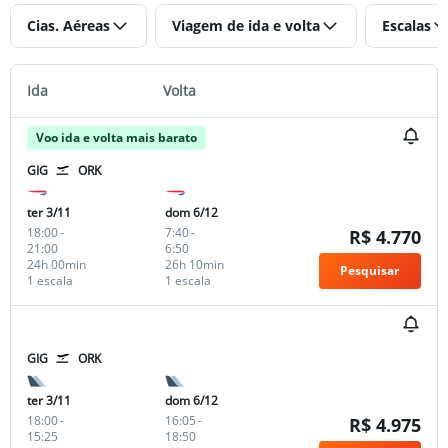
Cias. Aéreas
Viagem de ida e volta
Escalas
Ida
Volta
Voo ida e volta mais barato
GIG
ORK
ter 3/11
dom 6/12
18:00
-
7:40
-
R$ 4.770
21:00
6:50
24h 00min
26h 10min
Pesquisar
1 escala
1 escala
GIG
ORK
ter 3/11
dom 6/12
18:00
-
16:05
-
R$ 4.975
15:25
18:50