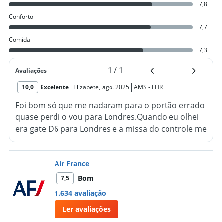
7,8
Conforto
7,7
Comida
7,3
1
/
1
Avaliações
10,0
Excelente
Elizabete
,
ago. 2025
AMS
-
LHR
Foi bom só que me nadaram para o portão errado
quase perdi o vou para Londres.Quando eu olhei
era gate D6 para Londres e a missa do controle me
passou quando foi na hora de parter que viu não
era o meu era E21
Air France
Bom
7,5
1.634 avaliação
Ler avaliações