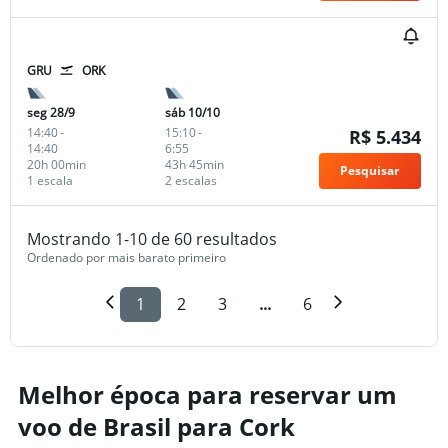
GRU
ORK
seg 28/9
sáb 10/10
14:40
-
15:10
-
R$ 5.434
14:40
6:55
20h 00min
43h 45min
Pesquisar
1 escala
2 escalas
Mostrando 1-10 de 60 resultados
Ordenado por mais barato primeiro
1
2
3
...
6
Melhor época para reservar um
voo de Brasil para Cork