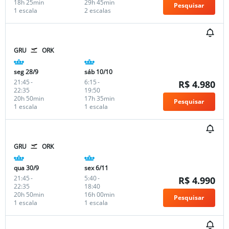
18h 25min
29h 45min
Pesquisar
1 escala
2 escalas
GRU
ORK
seg 28/9
sáb 10/10
21:45
-
6:15
-
R$ 4.980
22:35
19:50
20h 50min
17h 35min
Pesquisar
1 escala
1 escala
GRU
ORK
qua 30/9
sex 6/11
21:45
-
5:40
-
R$ 4.990
22:35
18:40
20h 50min
16h 00min
Pesquisar
1 escala
1 escala