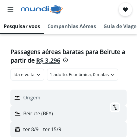
Pesquisar voos
Companhias Aéreas
Guia de Viag
Passagens aéreas baratas para Beirute a
partir de
R$ 3.296
Ida e volta
1 adulto, Econômica, 0 malas
Origem
Beirute (BEY)
ter 8/9
-
ter 15/9