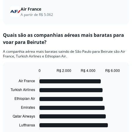
Air France
A partir de R$ 5.062
Quais são as companhias aéreas mais baratas para
voar para Beirute?
A companhia aérea mais baratas saindo de São Paulo para Beirute são Air
France, Turkish Airlines e Ethiopian Air.
0
R$ 2.000
R$ 4.000
R$ 6.000
Bar
Chart
graphic.
chart
Air France
with
6
Turkish Airlines
bars.
Ethiopian Air
The
Emirates
chart
has
Qatar Airways
1
Lufthansa
X
End
of