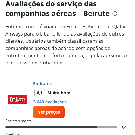
Range:
Avaliações do serviço das
91
companhias aéreas – Beirute
categories.
The
chart
Entenda como é voar com Emirates,Air FranceeQatar
has
Airways para o Líbano lendo as avaliações de outros
1
clientes. Usuários também classificaram as
Y
axis
companhias aéreas de acordo com opções de
displaying
entretenimento, conforto, comida, tripulação/serviço
values.
e processo de embarque.
Range:
0
to
20000.
Emirates
Muito bom
8,1
3.648 avaliações
Ver preços
Entretenimento
8,2
Conforto