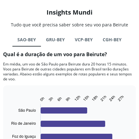
Insights Mundi
Tudo que você precisa saber sobre seu voo para Beirute
SAO-BEY
GRU-BEY
VCP-BEY
CGH-BEY
Qual é a duração de um voo para Beirute?
Em média, um voo de São Paulo para Beirute dura 20 horas 15 minutos.
Voos para Beirute de outras cidades populares em Brasil terão durações
variadas. Abaixo estão alguns exemplos de rotas populares e seus tempos
de voo.
27h
24h
21h
18h
15h
12h
0h
9h
6h
3h
Bar
Chart
graphic.
chart
with
São Paulo
4
bars.
Rio de Janeiro
The
chart
Foz do Iguaçu