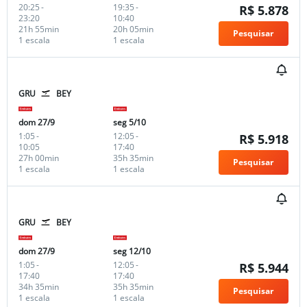
20:25
-
19:35
-
R$ 5.878
23:20
10:40
21h 55min
20h 05min
Pesquisar
1 escala
1 escala
GRU
BEY
dom 27/9
seg 5/10
1:05
-
12:05
-
R$ 5.918
10:05
17:40
27h 00min
35h 35min
Pesquisar
1 escala
1 escala
GRU
BEY
dom 27/9
seg 12/10
1:05
-
12:05
-
R$ 5.944
17:40
17:40
34h 35min
35h 35min
Pesquisar
1 escala
1 escala