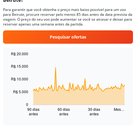
Beirute?
14
Para garantir que você obtenha o preço mais baixo possível para um voo
categories.
para Beirute, procure reservar pelo menos 85 dias antes da data prevista da
The
viagem. O preço do seu voo pode aumentar se você se atrasar e deixar para
chart
reservar apenas uma semana antes da partida.
has
1
Pesquisar ofertas
Y
axis
displaying
R$ 20.000
values.
Chart
Chart
Range:
graphic.
with
R$ 15.000
10
91
to
data
R$ 10.000
30.
points.
The
R$ 5.000
chart
has
0
1
90 dias
60 dias
30 dias
Mes…
antes
antes
antes
X
End
of
axis
interactive
displaying
chart
categories.