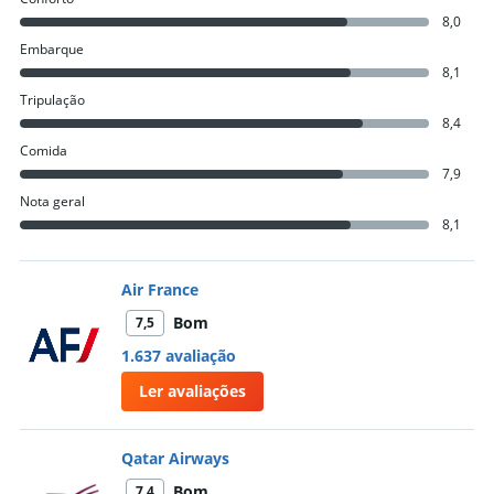
8,0
Embarque
8,1
Tripulação
8,4
Comida
7,9
Nota geral
8,1
Air France
Bom
7,5
1.637 avaliação
Ler avaliações
Qatar Airways
Bom
7,4