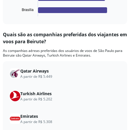
has
1
Brasília
X
End
of
axis
interactive
displaying
chart
categories.
Quais são as companhias preferidas dos viajantes em
Range:
voos para Beirute?
4
categories.
As companhias aéreas preferidas dos usuários de voos de São Paulo para
The
Beirute são Qatar Airways, Turkish Airlines e Emirates.
chart
has
1
Qatar Airways
Y
A partir de R$ 5.449
axis
displaying
values.
Turkish Airlines
Range:
A partir de R$ 5.202
0
to
1620.
Emirates
A partir de R$ 5.308