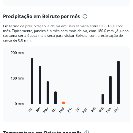
axis
interactive
displaying
chart
categories.
Precipitação em Beirute por mês
Range:
6
Em termo de precipitação, a chuva em Beirute varia entre 0.0 - 180.0 por
categories.
mês. Tipicamente, janeiro é o mês com mais chuva, com 180.0 mm. Já junho
The
costuma ser a época mais seca para visitar Beirute, com precipitação de
chart
cerca de 0.0 mm.
has
1
200 mm
Y
Bar
Chart
axis
graphic.
chart
displaying
with
12
values.
bars.
100 mm
Range:
0
The
to
chart
6000.
has
0 mm
1
out
set
fev
mai
ago
nov
jan
abr
jul
mar
jun
dez
X
End
of
axis
interactive
displaying
chart
categories.
Temperatura em Beirute por mês