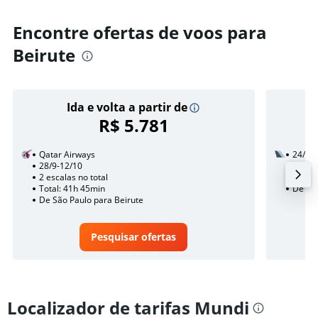
Encontre ofertas de voos para
Beirute
Ida e volta a partir de
R$ 5.781
Qatar Airways
24/8
28/9-12/10
2 esca
2 escalas no total
Total:
Total: 41h 45min
De São
De São Paulo para Beirute
Pesquisar ofertas
Localizador de tarifas Mundi