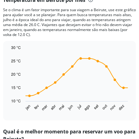
Range:
12
Se o clima é um fator importante para sua viagem a Beirute, use este gráfico
categories.
para ajudar você a se planejar. Para quem busca temperaturas mais altas,
The
julho é a época ideal do ano para viajar, quando as temperaturas atingem
chart
uma média de 26.0 C. Viajantes que desejam evitar o frio não devem viajar
em janeiro, quando as temperaturas normalmente são mais baixas (por
has
volta de 12.0 C).
1
Y
30 °C
axis
displaying
Line
Chart
graphic.
chart
values.
25 °C
with
Range:
14
0
data
20 °C
to
points.
200.
15 °C
The
chart
10 °C
has
set
out
jan
fev
mar
abr
mai
jun
jul
ago
nov
dez
1
End
of
X
interactive
axis
chart
displaying
Qual é o melhor momento para reservar um voo para
categories.
Range: