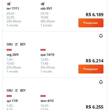
ter 17/11
sáb 30/1
20:25
-
23:10
-
R$ 6.189
22:05
10:40
20h 40min
40h 30min
Pesquisar
1 escala
1 escala
GRU
BEY
seg 28/9
qua 14/10
1:05
-
12:05
-
R$ 6.214
10:05
17:40
27h 00min
35h 35min
Pesquisar
1 escala
1 escala
GRU
BEY
qui 17/9
dom 4/10
1:05
-
10:25
-
R$ 6.255
9:25
17:40