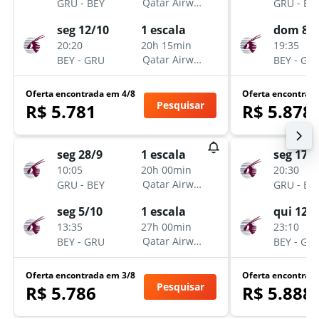
-
-
Qatar Airways
GRU
BEY
GRU
BE
seg 12/10
dom 8/
1 escala
20:20
19:35
20h 15min
-
-
Qatar Airways
BEY
GRU
BEY
GR
Oferta encontrada em 4/8
Oferta encontrad
Pesquisar
R$ 5.781
R$ 5.878
seg 28/9
seg 17/8
1 escala
10:05
20:30
20h 00min
-
-
Qatar Airways
GRU
BEY
GRU
BE
seg 5/10
qui 12/
1 escala
13:35
23:10
27h 00min
-
-
Qatar Airways
BEY
GRU
BEY
GR
Oferta encontrada em 3/8
Oferta encontrad
Pesquisar
R$ 5.786
R$ 5.888