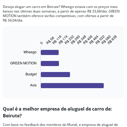
categories.
Deseja alugar um carro em Beirute? Wheego estava com os preços mais
The
baixos nas últimas duas semanas, a partir de apenas R$ 33,68/dia. GREEN
chart
MOTION também oferece tarifas competitivas, com ofertas a partir de
has
R$ 34,04/dia.
1
Y
axis
R$ 638
R$ 406
R$ 174
R$ 580
R$ 348
R$ 116
R$ 522
R$ 290
R$ 464
R$ 232
R$ 58
Bar
Chart
displaying
graphic.
chart
0
values.
with
Range:
4
Wheego
bars.
0
to
GREEN MOTION
The
400.
chart
Budget
has
1
Avis
X
End
of
axis
interactive
displaying
chart
categories.
Qual é a melhor empresa de aluguel de carro de:
Range:
Beirute?
4
categories.
Com base no feedback dos membros do Mundi, a empresa de aluguel de
The