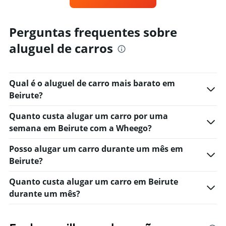
categories.
The
chart
Perguntas frequentes sobre
has
1
aluguel de carros
Y
axis
displaying
values.
Qual é o aluguel de carro mais barato em
Range:
Beirute?
0
to
Quanto custa alugar um carro por uma
6.
semana em Beirute com a Wheego?
Posso alugar um carro durante um mês em
Beirute?
Quanto custa alugar um carro em Beirute
durante um mês?