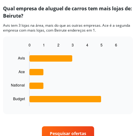
Qual empresa de aluguel de carros tem mais lojas de:
Beirute?
Avis tem 3 lojas na área, mais do que as outras empresas. Ace é a segunda
empresa com mais lojas, com Beirute endereços em 1.
0
1
2
3
4
5
6
Bar
Chart
graphic.
chart
Avis
with
4
bars.
Ace
The
National
chart
has
1
Budget
X
End
of
axis
interactive
displaying
chart
categories.
Range:
4
Pesquisar ofertas