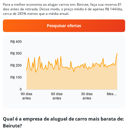
Para a melhor economia ao alugar carros em: Beirute, faça sua reserva 81
dias antes da retirada. Desse modo, o preço médio é de apenas R$ 144/dia,
cerca de 285% menos que a média anual.
Pesquisar ofertas
R$ 400
Chart
Chart
graphic.
with
R$ 300
91
data
R$ 200
points.
The
R$ 100
chart
has
0
1
90 dias
60 dias
30 dias
Mes…
antes
antes
antes
X
End
of
axis
interactive
displaying
chart
categories.
Qual é a empresa de aluguel de carro mais barata de:
Range:
Beirute?
91