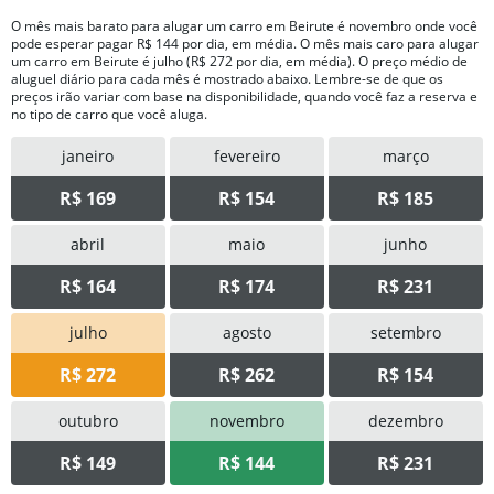
O mês mais barato para alugar um carro em Beirute é novembro onde você
pode esperar pagar R$ 144 por dia, em média. O mês mais caro para alugar
um carro em Beirute é julho (R$ 272 por dia, em média). O preço médio de
aluguel diário para cada mês é mostrado abaixo. Lembre-se de que os
preços irão variar com base na disponibilidade, quando você faz a reserva e
no tipo de carro que você aluga.
janeiro
fevereiro
março
R$ 169
R$ 154
R$ 185
abril
maio
junho
R$ 164
R$ 174
R$ 231
julho
agosto
setembro
R$ 272
R$ 262
R$ 154
outubro
novembro
dezembro
R$ 149
R$ 144
R$ 231