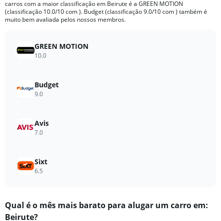
carros com a maior classificação em Beirute é a GREEN MOTION
chart
(classificação 10.0/10 com ). Budget (classificação 9.0/10 com ) também é
has
muito bem avaliada pelos nossos membros.
1
Y
axis
GREEN MOTION
displaying
10.0
values.
Range:
0
Budget
to
9.0
638.
Avis
7.0
Sixt
6.5
Qual ​é o mês mais barato para alugar um carro em:
Beirute?