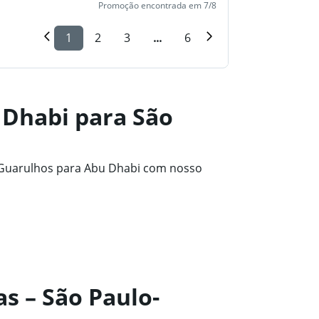
Promoção encontrada em 7/8
1
2
3
...
6
 Dhabi para São
-Guarulhos para Abu Dhabi com nosso
s – São Paulo-