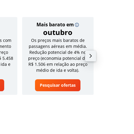
Mais barato em
Preço
outubro
R$ 8
s com
Os preços mais baratos de
Tarifa média pa
mento
passagens aéreas em média.
volta em a
reço
Redução potencial de 4% no
$ 5.458
preço (economia potencial de
 ida e
R$ 1.506 em relação ao preço
médio de ida e volta).
Pesquisar ofertas
Pesquisa