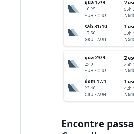
qua 12/8
2 es
16:25
55h 
-
Vári
AUH
GRU
sáb 31/10
1 es
17:50
30h 
-
Vári
GRU
AUH
qua 23/9
2 es
2:40
26h 
-
Vári
AUH
GRU
dom 17/1
1 es
23:40
42h 
-
Vári
GRU
AUH
Encontre passa