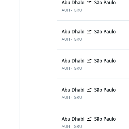
Abu Dhabi
São Paulo
Abu Dhabi Zayed Intl
São Paulo-Guarulhos
AUH
-
GRU
Abu Dhabi
São Paulo
Abu Dhabi Zayed Intl
São Paulo-Guarulhos
AUH
-
GRU
Abu Dhabi
São Paulo
Abu Dhabi Zayed Intl
São Paulo-Guarulhos
AUH
-
GRU
Abu Dhabi
São Paulo
Abu Dhabi Zayed Intl
São Paulo-Guarulhos
AUH
-
GRU
Abu Dhabi
São Paulo
Abu Dhabi Zayed Intl
São Paulo-Guarulhos
AUH
-
GRU