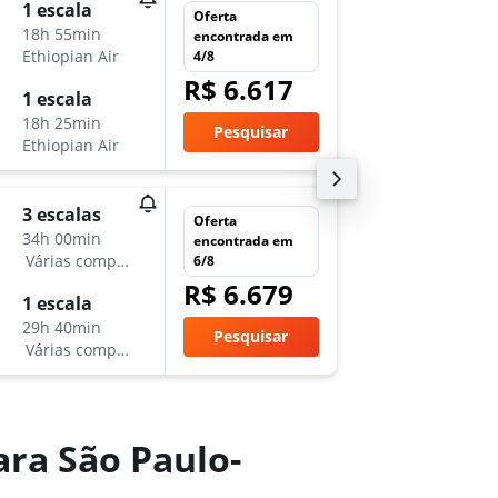
dom 8/
1 escala
Oferta
14:00
18h 55min
encontrada em
-
Ethiopian Air
4/8
AUH
G
R$ 6.617
sex 20/
1 escala
20:40
18h 25min
Pesquisar
-
Ethiopian Air
GRU
A
ter 11/
3 escalas
Oferta
3:10
34h 00min
encontrada em
-
Várias companhias aéreas
6/8
AUH
G
R$ 6.679
sáb 31/
1 escala
20:40
29h 40min
Pesquisar
-
Várias companhias aéreas
GRU
A
ra São Paulo-