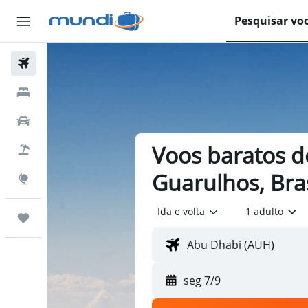
Pesquisar vo
Passagens Aéreas
Hospedagens
Carros
Voos baratos d
Pacotes
Guarulhos, Bras
Explore
Ida e volta
1 adulto
Trips
seg 7/9