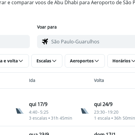
ntrar e comparar voos de Abu Dhabi para Aeroporto de São
Voar para
a e volta
Escalas
Aeroportos
Horários
Ida
Volta
qui 17/9
qui 24/9
4:40
-
5:25
23:30
-
19:20
3 escalas
31h 45min
1 escala
36h 50mi
qua 23/9
dom 17/1