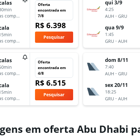
qui 3/9
calas
Oferta
4:25
30min
encontrada em
-
as companhias aéreas
7/8
AUH
GRU
R$ 6.398
qua 9/9
cala
1:45
15min
Pesquisar
-
as companhias aéreas
GRU
AUH
dom 8/11
calas
Oferta
7:40
50min
encontrada em
-
as companhias aéreas
4/8
AUH
GRU
R$ 6.515
sex 20/11
cala
18:25
15min
Pesquisar
-
as companhias aéreas
GRU
AUH
gens em oferta Abu Dhabi pa