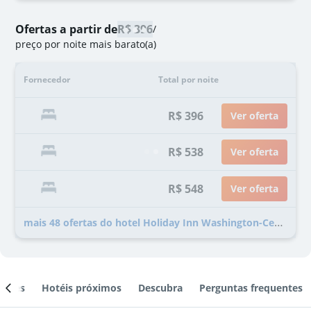
Ofertas a partir de
R$ 396
/
preço por noite mais barato(a)
Fornecedor
Total por noite
R$ 396
Ver oferta
R$ 538
Ver oferta
R$ 548
Ver oferta
mais 48 ofertas do hotel Holiday Inn Washington-Central/White House By IHG
ientes
Hotéis próximos
Descubra
Perguntas frequentes