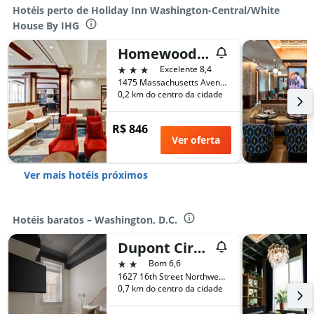
Hotéis perto de Holiday Inn Washington-Central/White
House By IHG
Homewood Suites by Hilton Washington, D.C. Downtown
3 estrelas
Excelente 8,4
1475 Massachusetts Avenue Northwest, Washington, D.C., DC, Estados Unidos
0,2 km do centro da cidade
R$ 846
Ver oferta
Ver mais hotéis próximos
Hotéis baratos – Washington, D.C.
Dupont Circle Embassy Inn By Found
2 estrelas
Bom 6,6
1627 16th Street Northwest, Washington, D.C., DC, Estados Unidos
0,7 km do centro da cidade