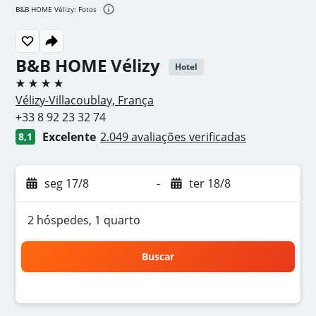
B&B HOME Vélizy: Fotos
B&B HOME Vélizy
Hotel
4 estrelas
Vélizy-Villacoublay, França
+33 8 92 23 32 74
Excelente
2.049 avaliações verificadas
8,1
seg 17/8
-
ter 18/8
2 hóspedes, 1 quarto
Buscar