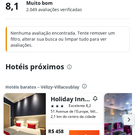
8,1
Muito bom
2.049 avaliações verificadas
Nenhuma avaliação encontrada. Tente remover um
filtro, alterar sua busca ou limpar tudo para ver
avaliações.
Hotéis próximos
Hotéis baratos – Vélizy-Villacoublay
Holiday Inn Express Paris - Velizy By IHG
3 estrelas
Excelente 8,2
51 Avenue de l'Europe, Vélizy-Villacoublay, Yvelines, França
2,1 km do centro da cidade
R$ 458