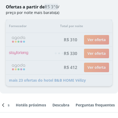
Ofertas a partir de
R$ 310
/
preço por noite mais barato(a)
Fornecedor
Total por noite
R$ 310
Ver oferta
R$ 330
Ver oferta
R$ 412
Ver oferta
mais 23 ofertas do hotel B&B HOME Vélizy
ientes
Hotéis próximos
Descubra
Perguntas frequentes