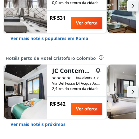
0,0 km do centro da cidade
R$ 531
Ver oferta
Ver mais hotéis populares em Roma
Hotéis perto de Hotel Cristoforo Colombo
JC Contemporary Hotel
4 estrelas
Excelente 8,9
Via Del Fosso Di Acqua Acetosa Ostiense 43 45, Roma, Itália
2,4 km do centro da cidade
R$ 542
Ver oferta
Ver mais hotéis próximos