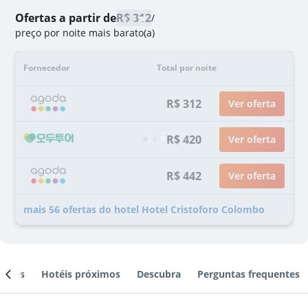
Ofertas a partir de
R$ 312
/
preço por noite mais barato(a)
Fornecedor
Total por noite
R$ 312
Ver oferta
R$ 420
Ver oferta
R$ 442
Ver oferta
mais 56 ofertas do hotel Hotel Cristoforo Colombo
ientes
Hotéis próximos
Descubra
Perguntas frequentes