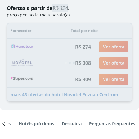
Ofertas a partir de
R$ 274
/
preço por noite mais barato(a)
Fornecedor
Total por noite
R$ 274
Ver oferta
R$ 308
Ver oferta
R$ 309
Ver oferta
mais 46 ofertas do hotel Novotel Poznan Centrum
ientes
Hotéis próximos
Descubra
Perguntas frequentes