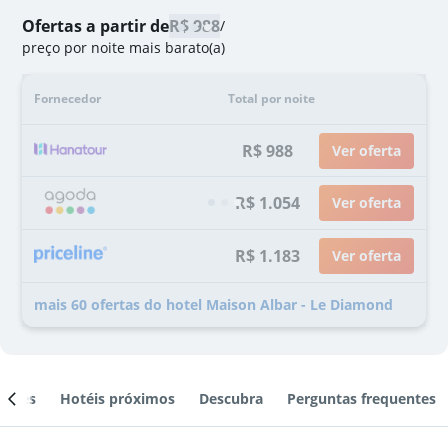
Ofertas a partir de
R$ 988
/
preço por noite mais barato(a)
Fornecedor
Total por noite
R$ 988
Ver oferta
R$ 1.054
Ver oferta
R$ 1.183
Ver oferta
mais 60 ofertas do hotel Maison Albar - Le Diamond
ientes
Hotéis próximos
Descubra
Perguntas frequentes