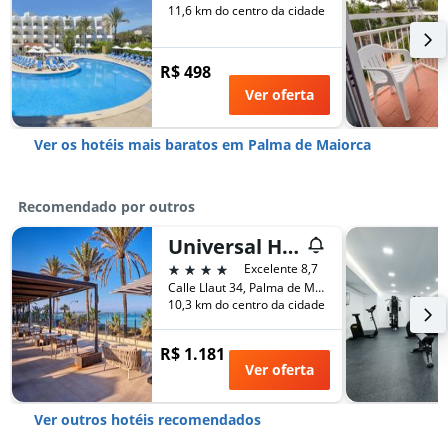
11,6 km do centro da cidade
R$ 498
Ver oferta
Ver os hotéis mais baratos em Palma de Maiorca
Recomendado por outros
Universal Hotel Neptuno - Adults Only
4 estrelas
Excelente 8,7
Calle Llaut 34, Palma de Maiorca, Maiorca, Espanha
10,3 km do centro da cidade
R$ 1.181
Ver oferta
Ver outros hotéis recomendados