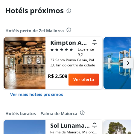
Hotéis próximos
Hotéis perto de Zel Mallorca
Kimpton Aysla Mallorca By IHG
5 estrelas
Excelente
9,2
37 Santa Ponsa Calvia, Palma de Maiorca, Maiorca, Espanha
3,0 km do centro da cidade
R$ 2.509
Ver oferta
Ver mais hotéis próximos
Hotéis baratos – Palma de Maiorca
Sol Lunamar Palmanova Apartamentos
Palma de Maiorca, Maiorca, Espanha