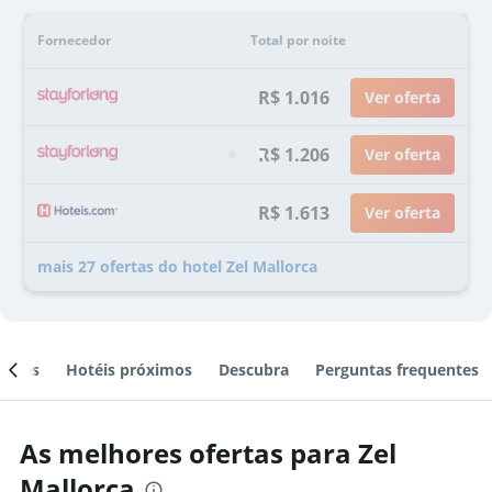
Fornecedor
Total por noite
R$ 1.016
Ver oferta
R$ 1.206
Ver oferta
R$ 1.613
Ver oferta
mais 27 ofertas do hotel Zel Mallorca
ientes
Hotéis próximos
Descubra
Perguntas frequentes
As melhores ofertas para Zel
Mallorca