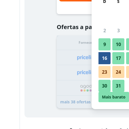
D
S
R$ 571
Ofertas a partir de
2
3
Fornecedor
Tota
9
10
R
16
17
23
24
R
30
31
R
Mais barato
mais 38 ofertas do hotel Hotel V F