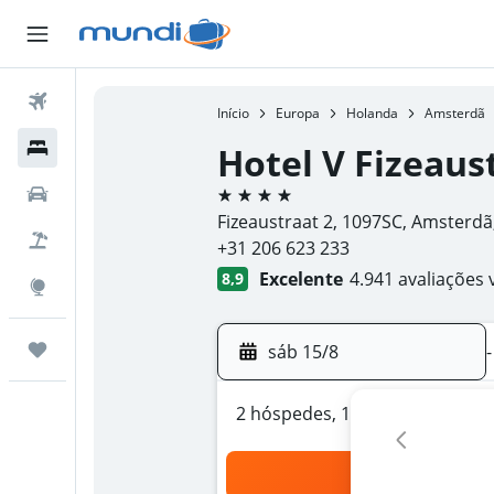
Passagens Aéreas
Início
Europa
Holanda
Amsterdã
Hospedagens
Hotel V Fizeaus
4 estrelas
Carros
Fizeaustraat 2, 1097SC, Amsterd
Pacotes
+31 206 623 233
Excelente
4.941 avaliações 
8,9
Explore
Trips
sáb 15/8
-
2 hóspedes, 1 quarto
Bus