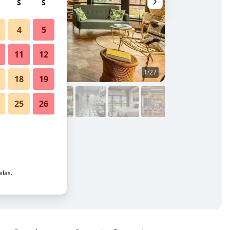
S
S
4
5
11
12
1/27
Sala de estar
18
19
25
26
elas.