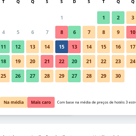
T
Q
Q
S
S
D
S
T
Q
Q
1
1
2
3
/
preço por noite mais barato(a)
4
5
6
7
8
6
7
8
9
10
Quarto
l por noite
11
12
13
14
15
13
14
15
16
17
$ 571
Ver oferta
18
19
20
21
22
20
21
22
23
24
25
26
27
28
29
27
28
29
30
$ 598
Hotel V Fizeaustraat: Fotos
Ver oferta
$ 600
Ver oferta
Na média
Mais caro
Com base na média de preços de hotéis 3 estr
izeaustraat