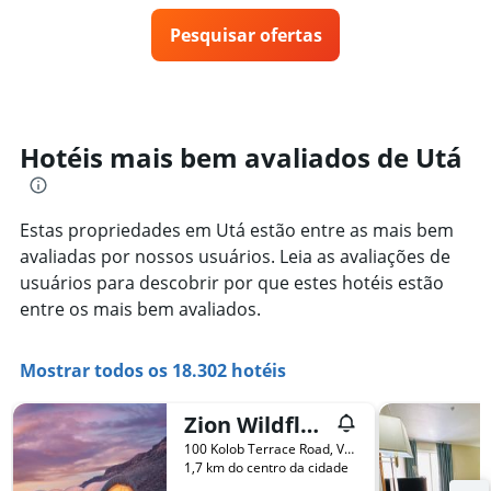
O
preço
gráfico
Pesquisar ofertas
de
tem
um
1
quarto
eixo
varia
Y
de
exibindo
acordo
Hotéis mais bem avaliados de Utá
o
com
preço
a
médio
aproximação
de
da
Estas propriedades em Utá estão entre as mais bem
um
data
avaliadas por nossos usuários. Leia as avaliações de
quarto
de
usuários para descobrir por que estes hotéis estão
estadia
entre os mais bem avaliados.
O
gráfico
tem
Mostrar todos os 18.302 hotéis
1
eixo
X
Zion Wildflower Resort, WorldHotels Backdrop
exibindo
100 Kolob Terrace Road, Virgin, UT, Estados Unidos
o
1,7 km do centro da cidade
número