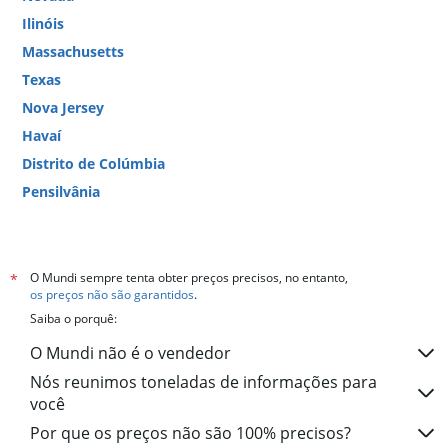
Ilinóis
Massachusetts
Texas
Nova Jersey
Havaí
Distrito de Colúmbia
Pensilvânia
Colorado
Geórgia
Washington
O Mundi sempre tenta obter preços precisos, no entanto,
*
os preços não são garantidos
.
Carolina do Norte
Saiba o porquê:
Coneticute
O Mundi não é o vendedor
Tenessi
Nós reunimos toneladas de informações para
Arizona
você
Luisiana
Por que os preços não são 100% precisos?
Ohio