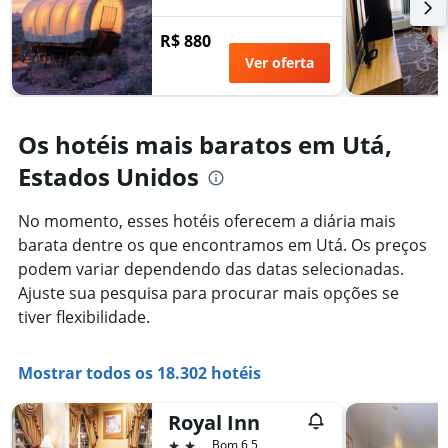
de
dias
R$ 880
antes
Ver oferta
da
estadia
O
gráfico
Os hotéis mais baratos em Utá,
tem
1
Estados Unidos
eixo
Y
exibindo
No momento, esses hotéis oferecem a diária mais
o
barata dentre os que encontramos em Utá. Os preços
preço
podem variar dependendo das datas selecionadas.
médio
de
Ajuste sua pesquisa para procurar mais opções se
um
tiver flexibilidade.
quarto
Mostrar todos os 18.302 hotéis
Royal Inn
2 estrelas
Bom 6,5