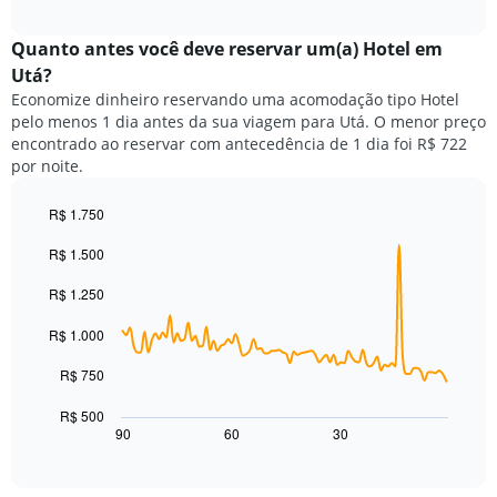
a
exibindo
interactive
seguir
chart
meses.
exibe
Quanto antes você deve reservar um(a) Hotel em
O
o
gráfico
Utá?
preço
tem
Economize dinheiro reservando uma acomodação tipo Hotel
médio
1
pelo menos 1 dia antes da sua viagem para Utá. O menor preço
de
eixo
encontrado ao reservar com antecedência de 1 dia foi R$ 722
um
Y
por noite.
quarto
exibindo
para
o
cada
R$ 1.750
preço
dia
Line
médio
Chart
da
R$ 1.500
graphic.
chart
de
with
semana
um
90
R$ 1.250
O
quarto
data
gráfico
points.
R$ 1.000
tem
1
O
R$ 750
eixo
gráfico
X
a
R$ 500
exibindo
seguir
90
60
30
End
dias
of
exibe
da
interactive
como
chart
semana.
o