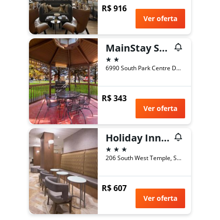
R$ 916
Ver oferta
MainStay Suites Salt Lake City Fort Union
2 estrelas
6990 South Park Centre Drive, Salt Lake City, UT, Estados Unidos
R$ 343
Ver oferta
Holiday Inn Express Salt Lake City Downtown By IHG
3 estrelas
206 South West Temple, Salt Lake City, UT, Estados Unidos
R$ 607
Ver oferta