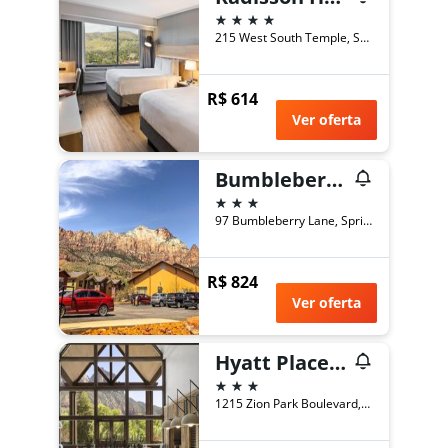
4 estrelas
215 West South Temple, Salt Lake City, UT, Estados Unidos
R$ 614
Ver oferta
Bumbleberry Inn
3 estrelas
97 Bumbleberry Lane, Springdale, UT, Estados Unidos
R$ 824
Ver oferta
Hyatt Place Springdale/Zion National Park
3 estrelas
1215 Zion Park Boulevard, Springdale, UT, Estados Unidos