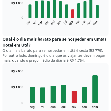
with
R$ 1.000
12
bars.
0
O
set
out
fev
mai
ago
nov
mar
jun
dez
jan
abr
jul
gráfico
End
of
a
interactive
seguir
chart
exibe
Qual é o dia mais barato para se hospedar em um(a)
o
Hotel em Utá?
preço
O dia mais barato para se hospedar em Utá é sexta (R$ 779).
médio
Por outro lado, domingo é o dia que os viajantes devem pagar
de
mais, quando o preço médio da diária é R$ 1.764.
um
quarto
a
R$ 2.000
cada
Bar
Chart
mês
graphic.
chart
with
O
R$ 1.000
7
gráfico
bars.
tem
1
O
0
eixo
gráfico
seg
ter
qua
qui
sex
sáb
dom
End
X
of