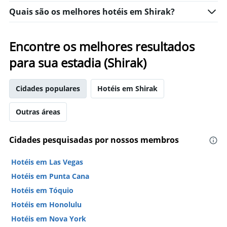
exibindo
Quais são os melhores hotéis em Shirak?
dias
da
semana.
O
Encontre os melhores resultados
gráfico
para sua estadia (Shirak)
tem
1
eixo
Y
Cidades populares
Hotéis em Shirak
exibindo
o
Outras áreas
preço
médio
de
Cidades pesquisadas por nossos membros
um
quarto
Hotéis em Las Vegas
Hotéis em Punta Cana
Hotéis em Tóquio
Hotéis em Honolulu
Hotéis em Nova York