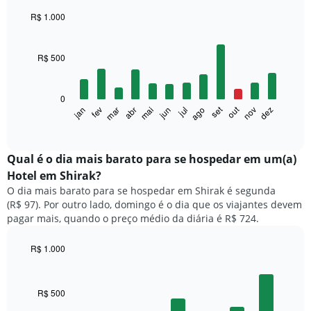
R$ 1.000
Bar
Chart
graphic.
chart
with
R$ 500
12
bars.
0
O
set
out
fev
mai
ago
nov
mar
jun
dez
jan
abr
jul
gráfico
End
of
a
interactive
seguir
chart
exibe
Qual é o dia mais barato para se hospedar em um(a)
o
Hotel em Shirak?
preço
O dia mais barato para se hospedar em Shirak é segunda
médio
(R$ 97). Por outro lado, domingo é o dia que os viajantes devem
de
pagar mais, quando o preço médio da diária é R$ 724.
um
quarto
a
R$ 1.000
cada
Bar
Chart
mês
graphic.
chart
with
O
R$ 500
7
gráfico
bars.