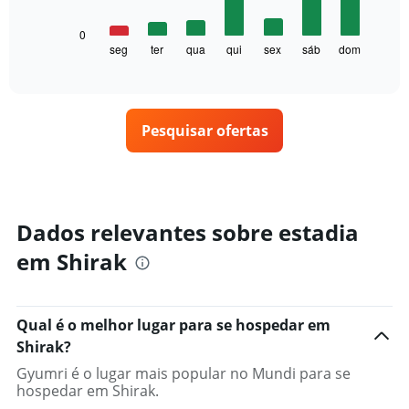
tem
1
O
0
eixo
gráfico
seg
ter
qua
qui
sex
sáb
dom
End
X
of
a
exibindo
interactive
seguir
chart
meses.
exibe
O
o
gráfico
Pesquisar ofertas
preço
tem
médio
1
de
eixo
um
Y
quarto
exibindo
para
Dados relevantes sobre estadia
o
cada
preço
em Shirak
dia
médio
da
de
semana
um
O
quarto
Qual é o melhor lugar para se hospedar em
gráfico
tem
Shirak?
1
Gyumri é o lugar mais popular no Mundi para se
eixo
hospedar em Shirak.
X