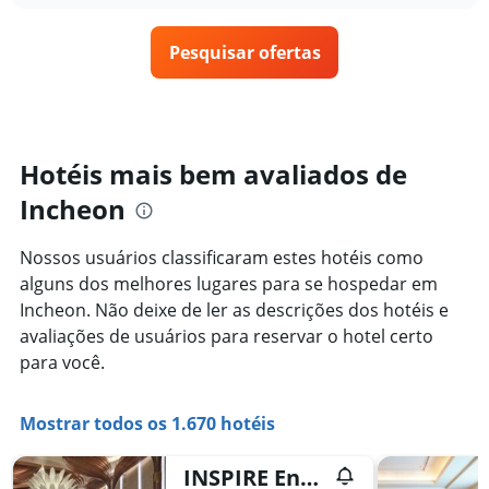
semana.
o
O
preço
gráfico
Pesquisar ofertas
de
tem
um
1
quarto
eixo
varia
Y
de
exibindo
acordo
Hotéis mais bem avaliados de
o
com
preço
Incheon
a
médio
aproximação
de
da
um
Nossos usuários classificaram estes hotéis como
data
quarto
alguns dos melhores lugares para se hospedar em
de
estadia
Incheon. Não deixe de ler as descrições dos hotéis e
O
avaliações de usuários para reservar o hotel certo
gráfico
para você.
tem
1
eixo
Mostrar todos os 1.670 hotéis
X
exibindo
o
INSPIRE Entertainment Resort