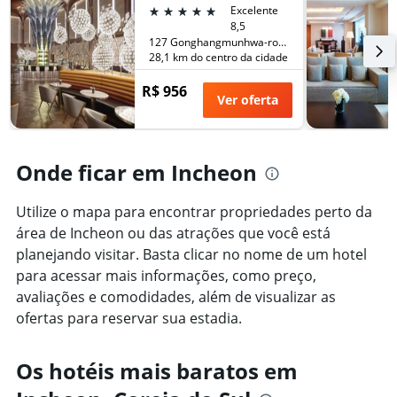
número
5 estrelas
Excelente
de
8,5
dias
127 Gonghangmunhwa-ro, Jung-gu, Incheon, Coreia do Sul
antes
28,1 km do centro da cidade
da
estadia
R$ 956
Ver oferta
O
gráfico
tem
1
Onde ficar em Incheon
eixo
Y
exibindo
Utilize o mapa para encontrar propriedades perto da
o
área de Incheon ou das atrações que você está
preço
planejando visitar. Basta clicar no nome de um hotel
médio
de
para acessar mais informações, como preço,
um
avaliações e comodidades, além de visualizar as
quarto
ofertas para reservar sua estadia.
Os hotéis mais baratos em