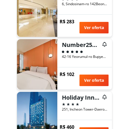
6, Sindosinam-ro 142Beon-Gil, Incheon, Coreia do Sul
R$ 283
Ver oferta
Number25hotel Dongam Station
Classificação: 5
42-16 Yeorumul-ro Bupyeong-gu, Incheon, Coreia do Sul
R$ 102
Ver oferta
Holiday Inn Incheon Songdo By IHG
4 estrelas
251, Incheon Tower-Daero, Yeonsu-gu, Incheon, Coreia do Sul
R$ 460