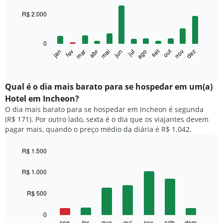
graphic.
chart
with
R$ 2.000
12
bars.
0
O
set
out
fev
mai
ago
nov
mar
jun
dez
jan
abr
jul
gráfico
End
of
a
interactive
seguir
chart
exibe
Qual é o dia mais barato para se hospedar em um(a)
o
Hotel em Incheon?
preço
O dia mais barato para se hospedar em Incheon é segunda
médio
(R$ 171). Por outro lado, sexta é o dia que os viajantes devem
de
pagar mais, quando o preço médio da diária é R$ 1.042.
um
quarto
a
R$ 1.500
cada
Bar
Chart
mês
graphic.
chart
R$ 1.000
with
O
7
gráfico
R$ 500
bars.
tem
1
O
0
eixo
gráfico
seg
ter
qua
qui
sex
sáb
dom
End