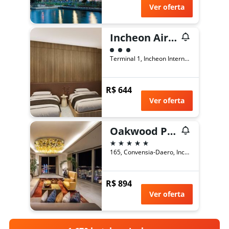
Ver oferta
Incheon Airport Transit Hotel Terminal 1
Classificação: 3
Terminal 1, Incheon International Airpor, Incheon, Coreia do Sul
R$ 644
Ver oferta
Oakwood Premier Incheon
5 estrelas
165, Convensia-Daero, Incheon, Coreia do Sul
R$ 894
Ver oferta