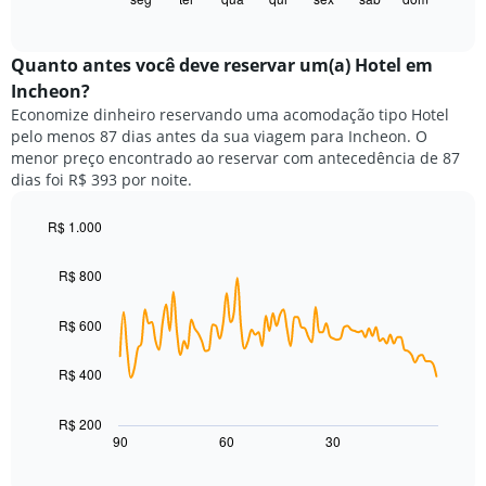
X
of
a
exibindo
interactive
seguir
chart
meses.
exibe
Quanto antes você deve reservar um(a) Hotel em
O
o
gráfico
Incheon?
preço
tem
Economize dinheiro reservando uma acomodação tipo Hotel
médio
1
pelo menos 87 dias antes da sua viagem para Incheon. O
de
eixo
menor preço encontrado ao reservar com antecedência de 87
um
Y
dias foi R$ 393 por noite.
quarto
exibindo
para
o
cada
R$ 1.000
preço
dia
Line
médio
Chart
da
graphic.
chart
de
R$ 800
with
semana
um
90
O
quarto
data
R$ 600
gráfico
points.
tem
1
R$ 400
O
eixo
gráfico
X
a
R$ 200
exibindo
seguir
90
60
30
End
dias
of
exibe
da
interactive
como
chart