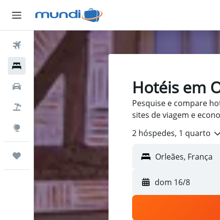
Passagens Aéreas
Hospedagens
Hotéis em O
Carros
Pesquise e compare ho
Pacotes
sites de viagem e econ
Explore
2 hóspedes, 1 quarto
Trips
dom 16/8