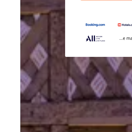
...e m