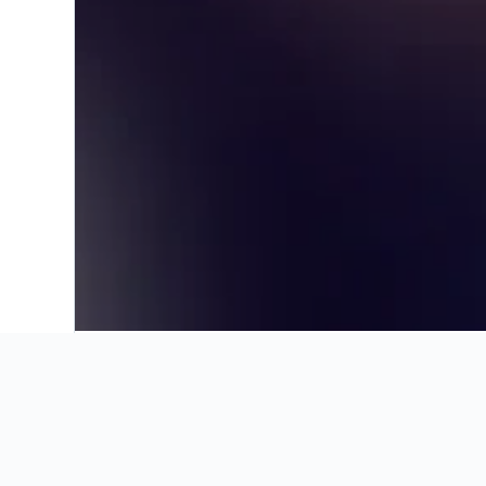
Início
Ásia
Índia
Manipur
Insights dos ho
Use nossos insights recentes e 
preços e muito mais para a sua 