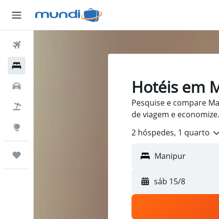
Passagens Aéreas
Hospedagens
Hotéis em 
Carros
Pesquise e compare Man
Pacotes
de viagem e economize
Explore
2 hóspedes, 1 quarto
Trips
sáb 15/8