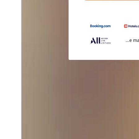
...e m