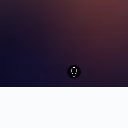
téis em Manipur
baseados em dados para ajudar a encontrar os melhores mo
estadia em Manipur.